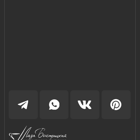
8 (981) 961-85-78
ladulja@gmail.com
Публичная оферта
Пользовательское соглашение
Политика конфиденциальности
Уведомление о конфиденциальности
Политика cookie