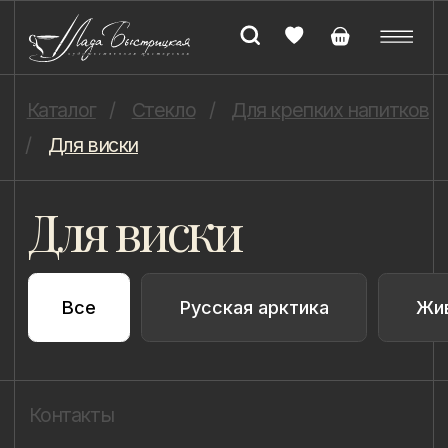
Каталог
/
Стекло
/
Для крепких напитков
/
Для виски
Для виски
Все
Русская арктика
Животные
Зна
Контакты
Напишите нам,
если Вам
понравилось
наше творчество