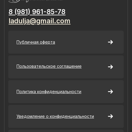
ИП Быстрицкая Лада Альбертовна
ИНН 781401355757
ОГРНИП 318 784 700 212 401
Санкт-Петербург, Сердобольская 65
Наш Сайт использует файлы cookie для Вашего
максимального удобства. Используя наш Сайт, Вы
соглашаетесь с
Политикой использования cookies-файлов
и
выражаете свое согласие на обработку Ваших
персональных данных с использованием сервисов аналитики
Яндекс.Метрика, AppMetrica, Google Analytics. В случае
Вашего несогласия с обработкой Ваших персональных
данных Вы можете отключить сохранение cookie в
настройках Вашего браузера. Спасибо, что Вы с нами!