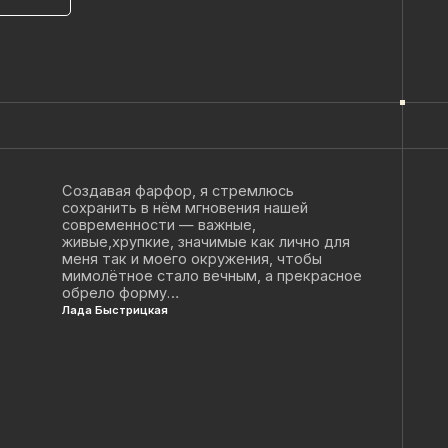
вая фарфор, я стремлюсь
нить в нём мгновения нашей
менности — важные,
,хрупкие, значимые как лично для
так и моего окружения, чтобы
ётное стало вечным, а прекрасное
о форму…
ыстрицкая