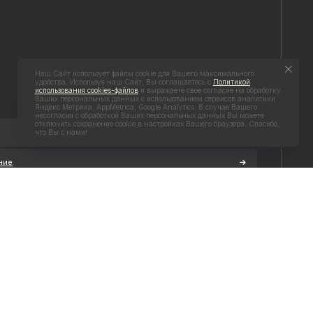
Наш Сайт использует файлы cookie для Вашего максимального
удобства. Используя наш Сайт, Вы соглашаетесь с
Политикой
использования cookies-файлов
и выражаете свое согласие на обработку
Ваших персональных данных с использованием сервисов аналитики
Яндекс.Метрика, AppMetrica, Google Analytics. В случае Вашего
несогласия с обработкой Ваших персональных данных Вы можете
отключить сохранение cookie в настройках Вашего браузера. Спасибо,
что Вы с нами!