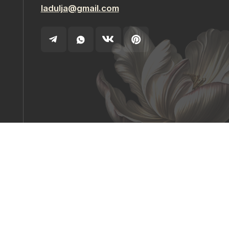
ИП Быстрицкая Лада Альбертовна
ИНН 781401355757
Санкт-