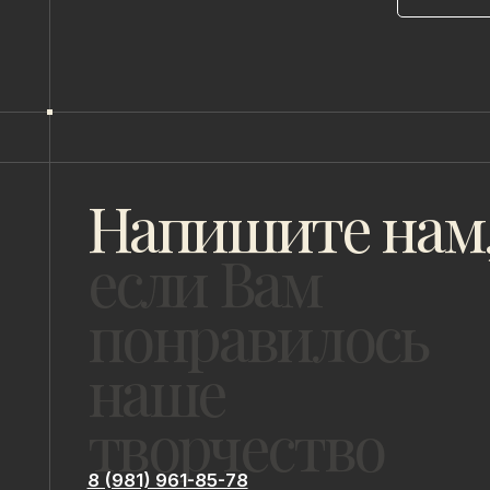
Напишите нам,
если Вам
понравилось
наше
творчество
8 (981) 961-85-78
ladulja@gmail.com