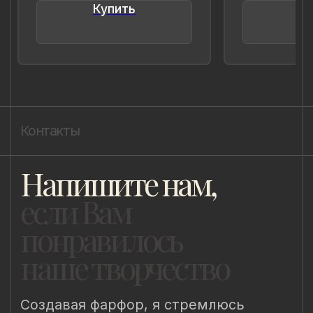
Уведомление о конфиденциальности
Политика cookie
ИП Быстрицкая Лада Альбертовна
ИНН 781401355757
ОГРНИП 318 784 700 212 401
Санкт-Петербург, Сердобольская 65