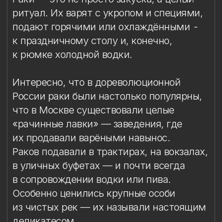
«рачинные лавки» — заведения, где
их продавали варёными навынос.
Раков подавали в трактирах, на вокзалах,
в уличных буфетах — и почти всегда
в сопровождении водки или пива.
Особенно ценились крупные особи
из чистых рек — их называли настоящим
деликатесом.
Мясо раков издавна ценится
за идеальное сочетание с крепким
алкоголем: оно нежное, чуть сладковатое
и подчёркивает вкус водки, делая его
мягче и деликатнее.
Теперь эта фарфоровая закуска украшает
стопку: на дне — миниатюрная миска
с раками, слепленными и расписанными
вручную.
Тонкие лапки, выразительный изгиб