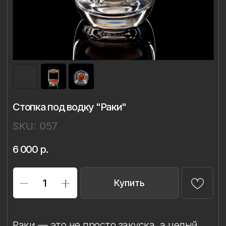
Стопка под водку "Раки"
SKU:
057
6 000
р.
Купить
Раки — это не просто закуска, а целый
ритуал. Их варят с укропом и специями,
подают горячими или охлаждёнными
-
к праздничному столу и, конечно,
к рюмке холодной водки.
Интересно, что в дореволюционной
России раки были настолько популярны,
что в Москве существовали целые