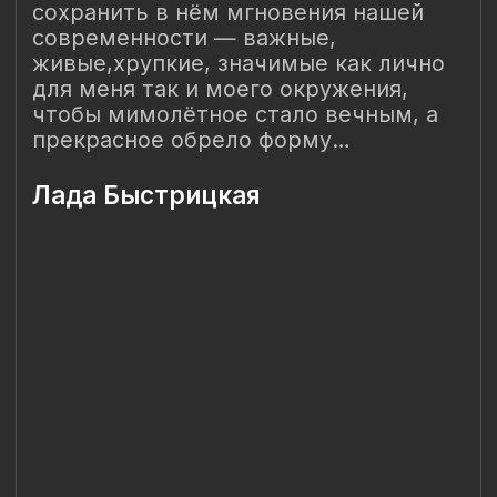
Наш Сайт использует файлы cookie для Вашего
максимального удобства. Используя наш Сайт, Вы
соглашаетесь с
Политикой использования cookies-файлов
и
выражаете свое согласие на обработку Ваших
персональных данных с использованием сервисов аналитики
Яндекс.Метрика, AppMetrica, Google Analytics. В случае
Вашего несогласия с обработкой Ваших персональных
данных Вы можете отключить сохранение cookie в
настройках Вашего браузера. Спасибо, что Вы с нами!