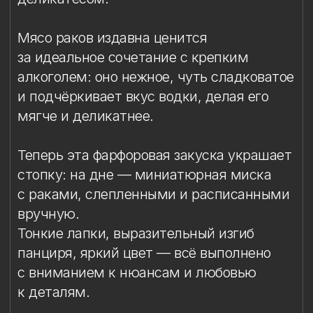
панциря, яркий цвет — всё выполнено
с вниманием к нюансам и любовью
к деталям.
Стопка под водку «Раки» — отличный
подарок для ценителей
гастрономических традиций, душевных
застолий и ручных предметов искусства.
Материал: бессвинцовый хрусталь,
фарфор
Техника: ручная лепка и роспись
Объём: 80 мл
Диаметр: 4,8 см
Высота: 6,2 см
Комплект: 1 стопка в подарочной
упаковке