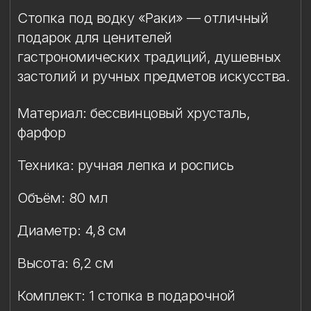
Сертификаты: Бокалы имеют все
необходимые сертификаты и декларации
соответствия. Абсолютно безопасны в
использовании.
Упаковка
Подарочная упаковка входит
в стоимость изделия. Доступны
коробки на одну, две, три или шесть
стопок — под тост на двоих, для тех,
кто любит"соображать на троих" или
предпочитает собираться большой
компанией для полноценного застолья
в лучших традициях.
Условия эксплуатации
Мойка