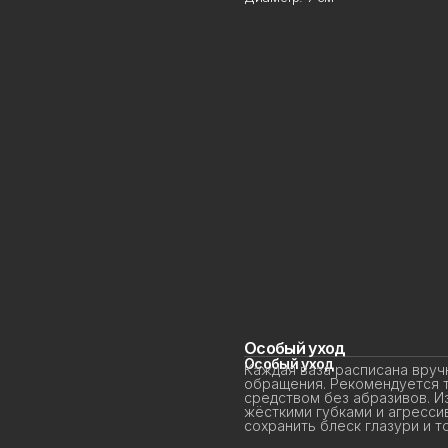
Особый уход
Особый уход
Каждая ваза расписана вручн
обращения. Рекомендуется то
средством без абразивов. Из
жёсткими губками и агресси
сохранить блеск глазури и то