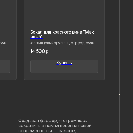
Бокал для красного вина "Мак
алый"
учная
Бессвинцовый хрусталь, фарфор, ручная
лепка и роспись
14 500
р.
Купить
вая фарфор, я стремлюсь
нить в нём мгновения нашей
менности — важные,
,хрупкие, значимые как лично для
так и моего окружения, чтобы
ётное стало вечным, а прекрасное
о форму…
ыстрицкая