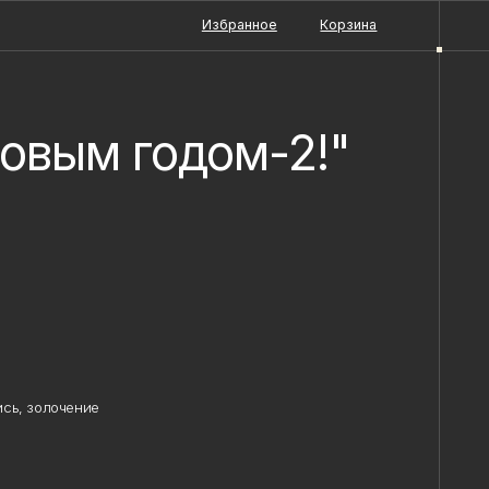
Избранное
Корзина
овым годом-2!"
сь, золочение