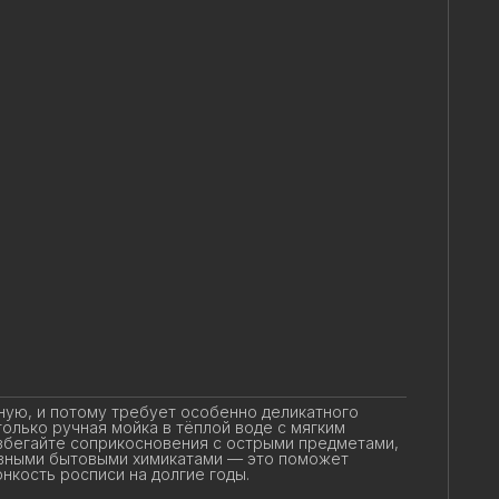
ую, и потому требует особенно деликатного
лько ручная мойка в тёплой воде с мягким
бегайте соприкосновения с острыми предметами,
вными бытовыми химикатами — это поможет
нкость росписи на долгие годы.