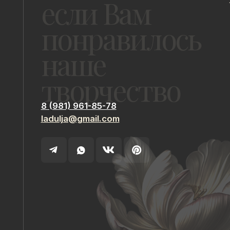
ladulja@gmail.com
ИП Быстрицкая Лада Альбертовна
ИНН 781401355757
Санкт-