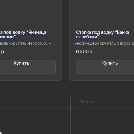
а под водку "Яичница
Стопка под водку "Банка
исками"
с грибами"
овый хрусталь, фарфор, ручная
Бессвинцовый хрусталь, фарфор, р
роспись
лепка и роспись
р.
6 500
р.
Контакты
Купить
Купить
Созда
сохра
совре
живые
меня 
мимол
обрел
Лада Б