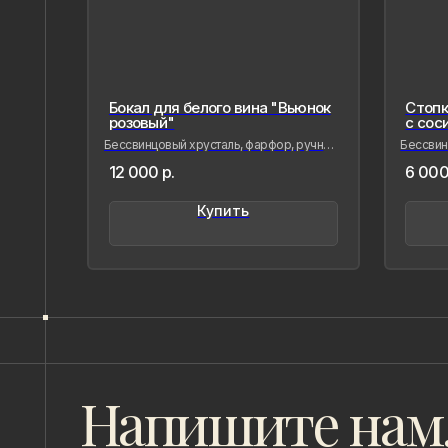
Бокал для белого вина "Вьюнок
Стопк
розовый"
с сос
Бессвинцовый хрусталь, фарфор, ручная
Бессвинц
лепка и роспись
лепка и 
12 000
р.
6 000
Купить
Напишите нам,
если Вам
понравилось
наше
творчество
8 (981) 961-85-78