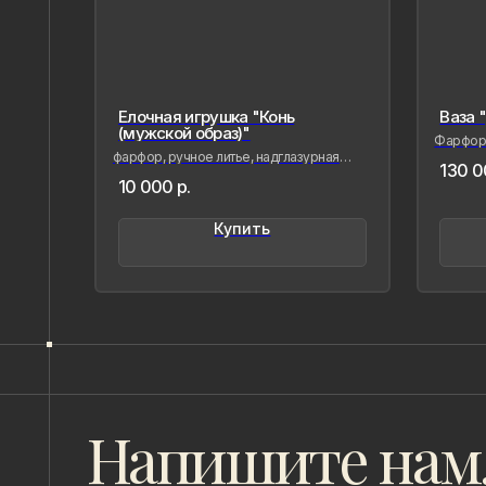
Елочная игрушка "Конь
Ваза 
(мужской образ)"
Фарфор, 
пробы
фарфор, ручное литье, надглазурная
130 0
живопись
10 000
р.
Купить
Напишите нам,
если Вам
понравилось
наше
творчество
8 (981) 961-85-78