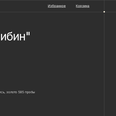
Избранное
Корзина
ибин"
ь, золото 585 пробы