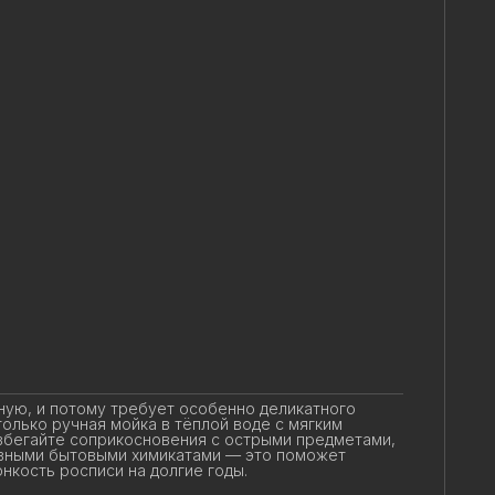
ую, и потому требует особенно деликатного
лько ручная мойка в тёплой воде с мягким
бегайте соприкосновения с острыми предметами,
вными бытовыми химикатами — это поможет
нкость росписи на долгие годы.