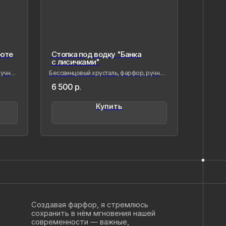
юте
Стопка под водку "Банка
с лисичками"
учная
Бессвинцовый хрусталь, фарфор, ручная
лепка и роспись
6 500
р.
Купить
вая фарфор, я стремлюсь
нить в нём мгновения нашей
менности — важные,
,хрупкие, значимые как лично для
так и моего окружения, чтобы
ётное стало вечным, а прекрасное
о форму…
ыстрицкая