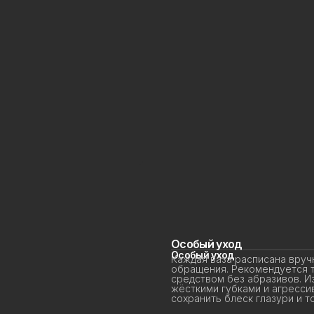
Особый уход
Особый уход
Каждая ваза расписана вручн
обращения. Рекомендуется то
средством без абразивов. Из
жёсткими губками и агресси
сохранить блеск глазури и то