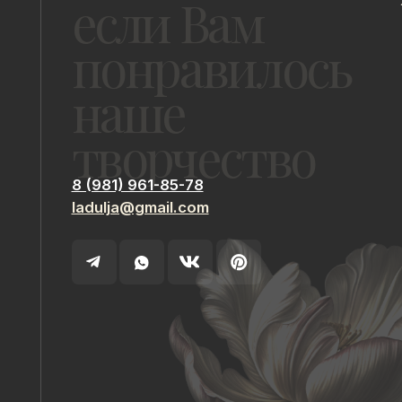
ladulja@gmail.com
ИП Быстрицкая Лада Альбертовна
ИНН 781401355757
Санкт-