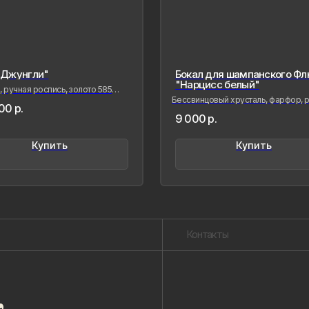
"Джунгли"
Бокал для шампанского Фл
"Нарцисс белый"
ручная роспись, золото 585
Бессвинцовый хрусталь, фарфор, р
00
р.
лепка
9 000
р.
Контакты
Купить
Купить
Созда
сохра
совре
живые
меня 
мимол
обрел
Лада Б