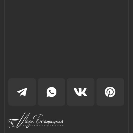
8 (981) 961-85-78
ladulja@gmail.com
Публичная оферта
Пользовательское соглашение
Политика конфиденциальности
Уведомление о конфиденциальности
Политика cookie
ИП Быстрицкая Лада Альбертовна