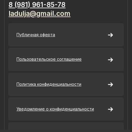
ИНН 781401355757
ОГРНИП 318 784 700 212 401
Санкт-Петербург, Сердобольская 65
Наш Сайт использует файлы cookie для Вашего
максимального удобства. Используя наш Сайт, Вы
соглашаетесь с
Политикой использования cookies-файлов
и
выражаете свое согласие на обработку Ваших
персональных данных с использованием сервисов аналитики
Яндекс.Метрика, AppMetrica, Google Analytics. В случае
Вашего несогласия с обработкой Ваших персональных
данных Вы можете отключить сохранение cookie в
настройках Вашего браузера. Спасибо, что Вы с нами!