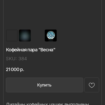
Кофейная пара "Весна"
SKU:
384
21 000
р.
Купить
Дизайны кофейных чашек выполнены
на классической форме «Майская»
Императорского фарфорового завода
и объединены единым изящным
силуэтом.
Каждая чашка декорирована в технике
ручной надглазурной живописи
с использованием глянцевого золота.
Все дизайны разработаны Ладой