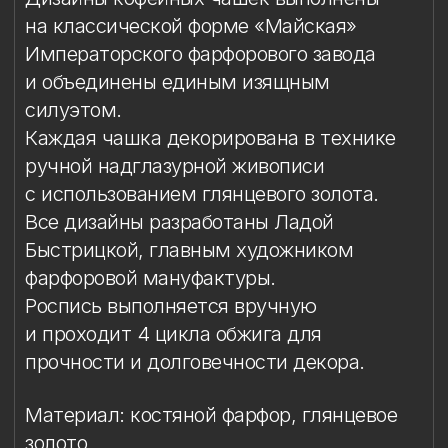
Быстрицкой, главным художником
фарфоровой мануфактуры.
Роспись выполняется вручную
и проходит 4 цикла обжига для
прочности и долговечности декора.
Материал: костяной фарфор, глянцевое
золото
Техника: ручная надглазурная роспись
Объём чашки: 165 мл
Высота чашки: 7,7 см
Диаметр блюдца: 12,1 см
Комплект: 1 кофейная пара в подарочной
упаковке