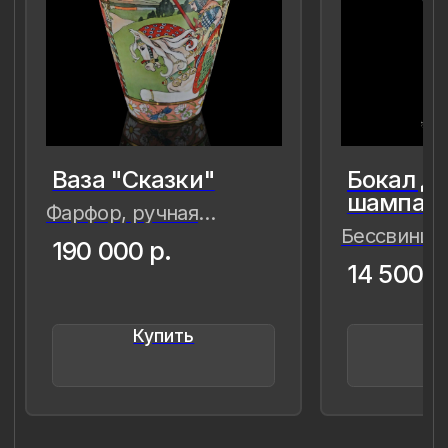
прекрасное обрело форму…
Лада Быстрицкая
8 (981) 961-85-78
ladulja@gmail.com