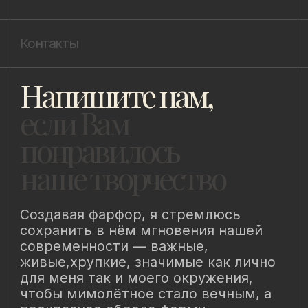
Публичная оферта
Пользовательское соглашение
Политика конфиденциальности
Уведомление о конфиденциальности
Политика cookie
ИП Быстрицкая Лада Альбертовна
ИНН 781401355757
ОГРНИП 318 784 700 212 401
Санкт-Петербург, Сердобольская 65