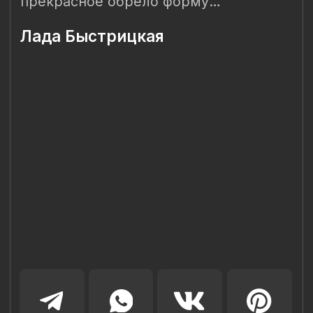
Наш Сайт использует файлы cookie для Вашего
максимального удобства. Используя наш Сайт, Вы
соглашаетесь с
Политикой использования cookies-файлов
и
выражаете свое согласие на обработку Ваших
персональных данных с использованием сервисов аналитики
Яндекс.Метрика, AppMetrica, Google Analytics. В случае
Вашего несогласия с обработкой Ваших персональных
данных Вы можете отключить сохранение cookie в
настройках Вашего браузера. Спасибо, что Вы с нами!