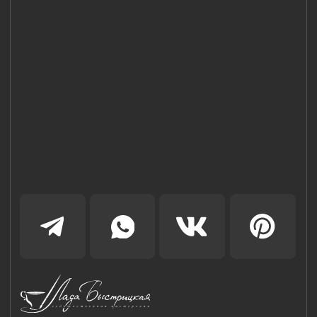
Наш Сайт использует файлы cookie для Вашего
максимального удобства. Используя наш Сайт, Вы
соглашаетесь с
Политикой использования cookies-файлов
и
выражаете свое согласие на обработку Ваших
персональных данных с использованием сервисов аналитики
Яндекс.Метрика, AppMetrica, Google Analytics. В случае
Вашего несогласия с обработкой Ваших персональных
данных Вы можете отключить сохранение cookie в
настройках Вашего браузера. Спасибо, что Вы с нами!