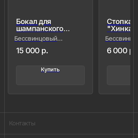
живые,хрупкие, значимые как лично
для меня так и моего окружения,
чтобы мимолётное стало вечным, а
прекрасное обрело форму…
Лада Быстрицкая