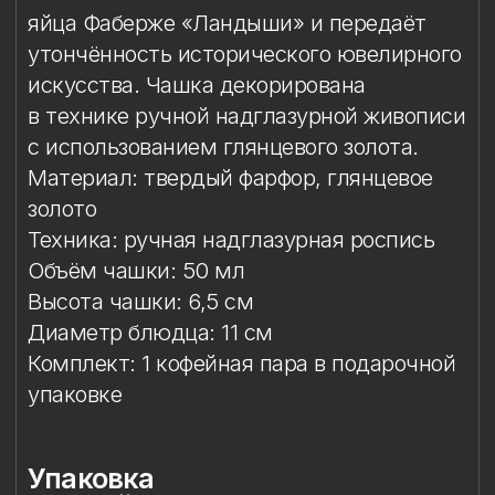
с использованием глянцевого золота.
Материал: твердый фарфор, глянцевое
золото
Техника: ручная надглазурная роспись
Объём чашки: 50 мл
Высота чашки: 6,5 см
Диаметр блюдца: 11 см
Комплект: 1 кофейная пара в подарочной
упаковке
Упаковка
Особый уход
Упаковка
Подарочная упаковка входит
в стоимость изделия.
Особый уход
Каждая кофейная пара расписывается
вручную и требует деликатного
обращения. Рекомендуется только
ручная мойка в тёплой воде с мягким