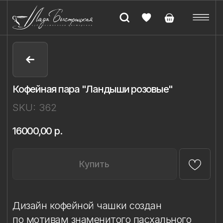
Кофейная пара "Ландыши розовые"
SKU:
362
16000,00
р.
Купить
Дизайн кофейной чашки создан
по мотивам знаменитого пасхального
яйца Фаберже «Ландыши» и передаёт
утончённость исторического ювелирного
искусства. Чашка декорирована
в технике ручной надглазурной живописи