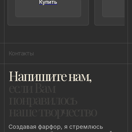
8 (981) 961-85-78
ladulja@gmail.com
Публичная оферта
Пользовательское соглашение
Политика конфиденциальности
Уведомление о конфиденциальности
Политика cookie
ИП Быстрицкая Лада Альбертовна
ИНН 781401355757