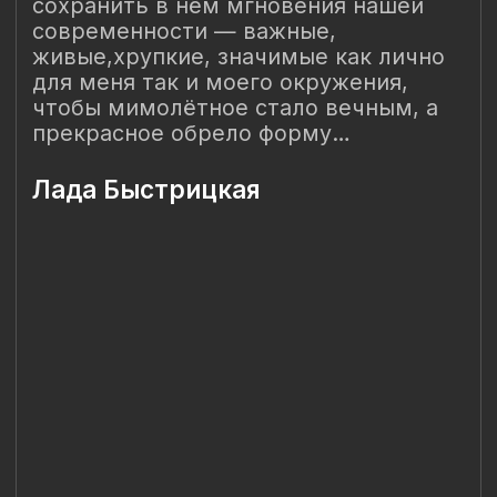
ОГРНИП 318 784 700 212 401
Санкт-Петербург, Сердобольская 65
Наш Сайт использует файлы cookie для Вашего
максимального удобства. Используя наш Сайт, Вы
соглашаетесь с
Политикой использования cookies-файлов
и
выражаете свое согласие на обработку Ваших
персональных данных с использованием сервисов аналитики
Яндекс.Метрика, AppMetrica, Google Analytics. В случае
Вашего несогласия с обработкой Ваших персональных
данных Вы можете отключить сохранение cookie в
настройках Вашего браузера. Спасибо, что Вы с нами!