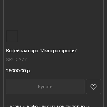
Кофейная пара "Императорская"
SKU:
377
25000,00
р.
Купить
Дизайны кофейных чашек выполнены
на классической форме «Майская»
Императорского фарфорового завода
и объединены единым изящным
силуэтом.
Каждая чашка декорирована в технике
ручной надглазурной живописи
с использованием глянцевого золота.
Все дизайны разработаны Ладой