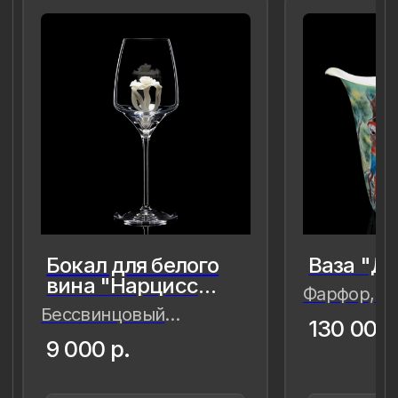
сохранить в нём мгновения нашей
современности — важные,
живые,хрупкие, значимые как лично
для меня так и моего окружения,
чтобы мимолётное стало вечным, а
прекрасное обрело форму…
Лада Быстрицкая