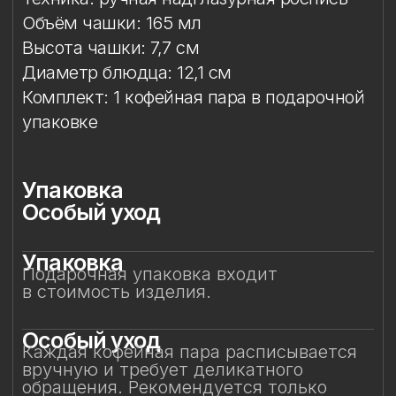
Особый уход
Каждая кофейная пара расписывается
вручную и требует деликатного
обращения. Рекомендуется только
ручная мойка в тёплой воде с мягким
средством без абразивов.
Избегайте контакта с посудомоечной
машиной, микроволновой печью,
жёсткими губками и агрессивной
бытовой химией — это позволит
сохранить блеск глазури, стойкость
золота и тонкость росписи на долгие
годы.
Смотрите также
Смотрите также