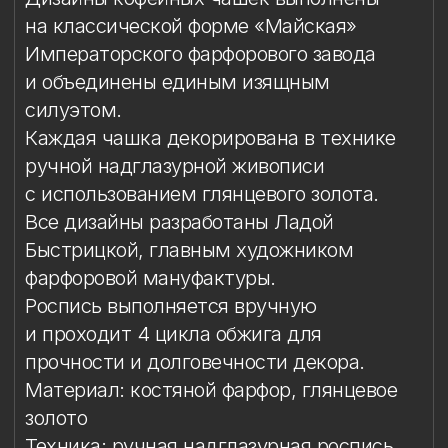
Быстрицкой, главным художником
фарфоровой мануфактуры.
Роспись выполняется вручную
и проходит 4 цикла обжига для
прочности и долговечности декора.
Материал: костяной фарфор, глянцевое
золото
Техника: ручная надглазурная роспись
Объём чашки: 165 мл
Высота чашки: 7,7 см
Диаметр блюдца: 12,1 см
Комплект: 1 кофейная пара в подарочной
упаковке
Упаковка
Особый уход
Упаковка
Подарочная упаковка входит
в стоимость изделия.