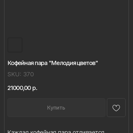
Кофейная пара "Мелодия цветов"
SKU:
370
21000,00
р.
Купить
Каждая кофейная пара отливается
и расписывается вручную, поэтому
требует деликатного обращения.
Рекомендуется только ручная мойка
в тёплой воде с мягким средством без
абразивов.
Избегайте контакта с посудомоечной
машиной, микроволновой печью,
жёсткими губками и агрессивной