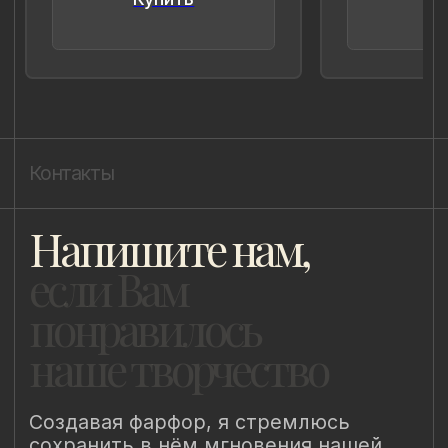
8 (981) 961-85-78
ladulja@gmail.com
Публичная оферта
Пользовательское соглашение
Политика конфиденциальности
Уведомление о конфиденциальности
Политика cookie
ИП Быстрицкая Лада Альбертовна
ИНН 781401355757
ОГРНИП 318 784 700 212 401