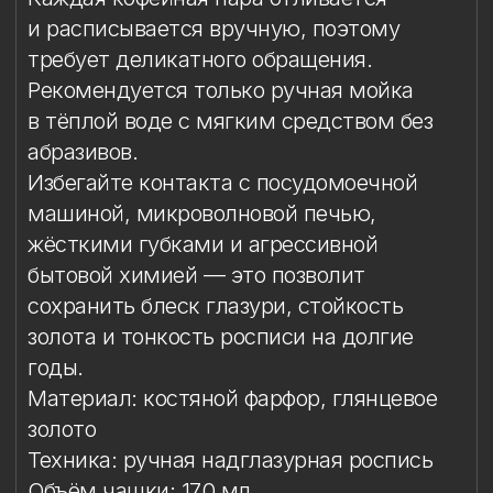
бытовой химией — это позволит
сохранить блеск глазури, стойкость
золота и тонкость росписи на долгие
годы.
Материал: костяной фарфор, глянцевое
золото
Техника: ручная надглазурная роспись
Объём чашки: 170 мл
Высота чашки: 7,3 см
Диаметр блюдца: 12,5 см
Комплект: 1 кофейная пара в подарочной
упаковке
Упаковка
Особый уход
Упаковка
Подарочная упаковка входит
в стоимость изделия.