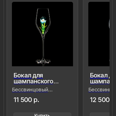
современности — важные,
живые,хрупкие, значимые как лично
для меня так и моего окружения,
чтобы мимолётное стало вечным, а
прекрасное обрело форму…
Лада Быстрицкая