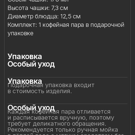
Особый уход
Каждая кофейная пара отливается
и расписывается вручную, поэтому
требует деликатного обращения.
Рекомендуется только ручная мойка
в тёплой воде с мягким средством без
абразивов.
Избегайте контакта с посудомоечной
машиной, микроволновой печью,
жёсткими губками и агрессивной
бытовой химией — это позволит
сохранить блеск глазури, стойкость
золота и тонкость росписи на долгие
годы.
Смотрите также
Смотрите также