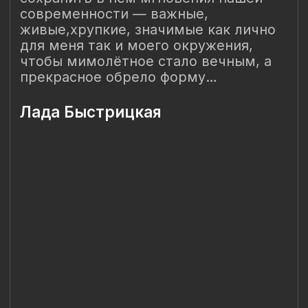
Санкт-Петербург, Сердобольская 65
Наш Сайт использует файлы cookie для Вашего
максимального удобства. Используя наш Сайт, Вы
соглашаетесь с
Политикой использования cookies-файлов
и
выражаете свое согласие на обработку Ваших
персональных данных с использованием сервисов аналитики
Яндекс.Метрика, AppMetrica, Google Analytics. В случае
Вашего несогласия с обработкой Ваших персональных
данных Вы можете отключить сохранение cookie в
настройках Вашего браузера. Спасибо, что Вы с нами!