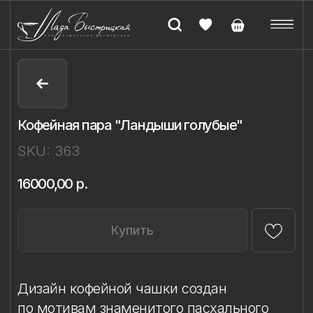
Кофейная пара "Ландыши голубые"
SKU:
363
16000,00
р.
Купить
Дизайн кофейной чашки создан
по мотивам знаменитого пасхального
яйца Фаберже «Ландыши» и передаёт
утончённость исторического ювелирного
искусства. Чашка декорирована
в технике ручной надглазурной живописи