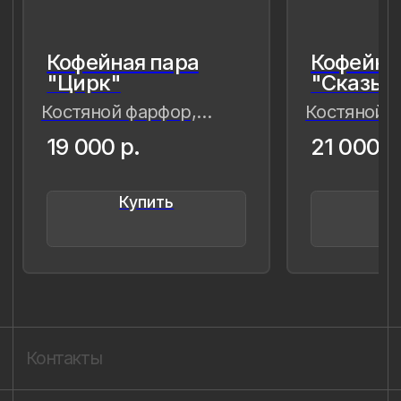
живые,хрупкие, значимые как лично
для меня так и моего окружения,
чтобы мимолётное стало вечным, а
прекрасное обрело форму…
Лада Быстрицкая