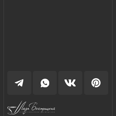
Наш Сайт использует файлы cookie для Вашего
максимального удобства. Используя наш Сайт, Вы
соглашаетесь с
Политикой использования cookies-файлов
и
выражаете свое согласие на обработку Ваших
персональных данных с использованием сервисов аналитики
Яндекс.Метрика, AppMetrica, Google Analytics. В случае
Вашего несогласия с обработкой Ваших персональных
данных Вы можете отключить сохранение cookie в
настройках Вашего браузера. Спасибо, что Вы с нами!