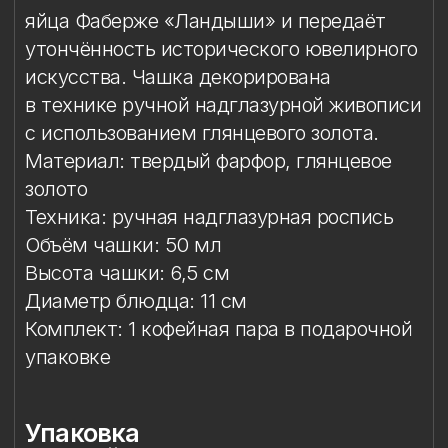
с использованием глянцевого золота.
Материал: твердый фарфор, глянцевое
золото
Техника: ручная надглазурная роспись
Объём чашки: 50 мл
Высота чашки: 6,5 см
Диаметр блюдца: 11 см
Комплект: 1 кофейная пара в подарочной
упаковке
Упаковка
Особый уход
Упаковка
Подарочная упаковка входит
в стоимость изделия.
Особый уход
Каждая кофейная пара расписывается
вручную и требует деликатного
обращения. Рекомендуется только
ручная мойка в тёплой воде с мягким