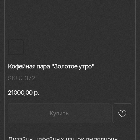
Кофейная пара "Золотое утро"
SKU:
372
21000,00
р.
Купить
Дизайны кофейных чашек выполнены
на классической форме «Майская»
Императорского фарфорового завода
и объединены единым изящным
силуэтом.
Каждая чашка декорирована в технике
ручной надглазурной живописи
с использованием глянцевого золота.
Все дизайны разработаны Ладой