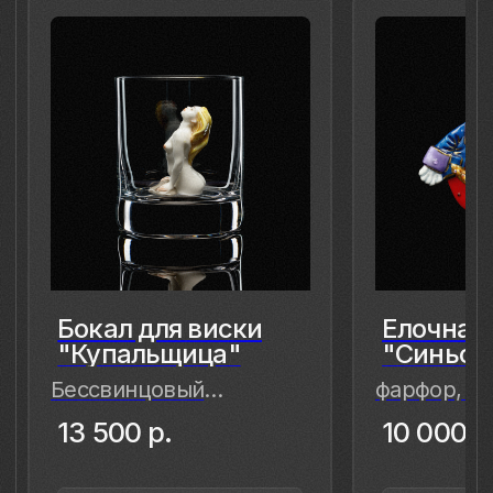
сохранить в нём мгновения нашей
современности — важные,
живые,хрупкие, значимые как лично
для меня так и моего окружения,
чтобы мимолётное стало вечным, а
прекрасное обрело форму…
Лада Быстрицкая