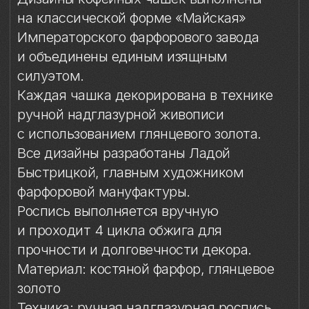
Быстрицкой, главным художником
фарфоровой мануфактуры.
Роспись выполняется вручную
и проходит 4 цикла обжига для
прочности и долговечности декора.
Материал: костяной фарфор, глянцевое
золото
Техника: ручная надглазурная роспись
Объём чашки: 165 мл
Высота чашки: 7,7 см
Диаметр блюдца: 12,1 см
Комплект: 1 кофейная пара в подарочной
упаковке
Упаковка
Особый уход
Упаковка
Подарочная упаковка входит
в стоимость изделия.