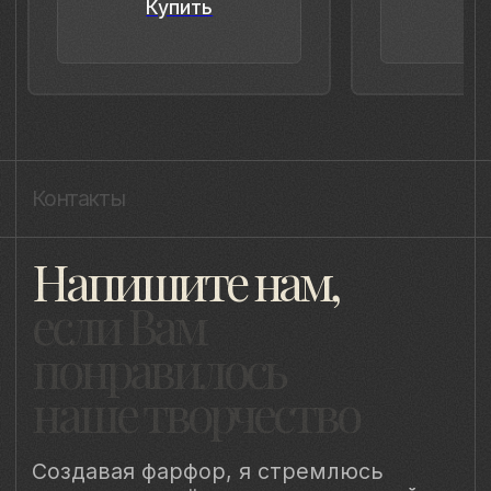
8 (981) 961-85-78
ladulja@gmail.com
Публичная оферта
Пользовательское соглашение
Политика конфиденциальности
Уведомление о конфиденциальности
Политика cookie
ИП Быстрицкая Лада Альбертовна
ИНН 781401355757