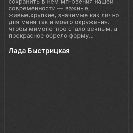
ОГРНИП 318 784 700 212 401
Санкт-Петербург, Сердобольская 65
Наш Сайт использует файлы cookie для Вашего
максимального удобства. Используя наш Сайт, Вы
соглашаетесь с
Политикой использования cookies-файлов
и
выражаете свое согласие на обработку Ваших
персональных данных с использованием сервисов аналитики
Яндекс.Метрика, AppMetrica, Google Analytics. В случае
Вашего несогласия с обработкой Ваших персональных
данных Вы можете отключить сохранение cookie в
настройках Вашего браузера. Спасибо, что Вы с нами!