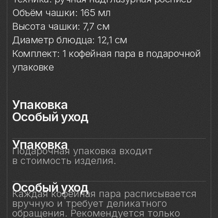
Особый уход
Каждая кофейная пара расписывается
вручную и требует деликатного
обращения. Рекомендуется только
ручная мойка в тёплой воде с мягким
средством без абразивов.
Избегайте контакта с посудомоечной
машиной, микроволновой печью,
жёсткими губками и агрессивной
бытовой химией — это позволит
сохранить блеск глазури, стойкость
золота и тонкость росписи на долгие
годы.
Смотрите также
Смотрите также