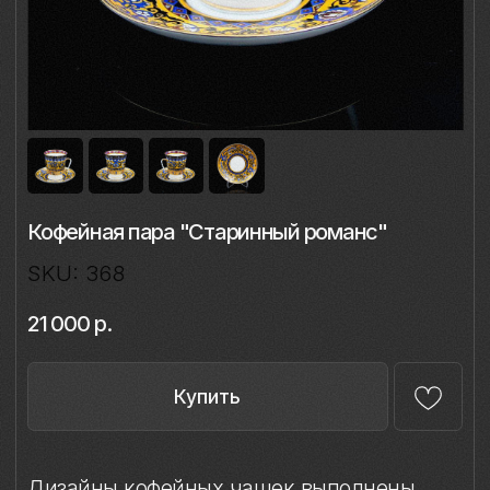
Кофейная пара "Старинный романс"
SKU:
368
21 000
р.
Купить
Дизайны кофейных чашек выполнены
на классической форме «Майская»
Императорского фарфорового завода
и объединены единым изящным
силуэтом.
Каждая чашка декорирована в технике
ручной надглазурной живописи
с использованием глянцевого золота.
Все дизайны разработаны Ладой