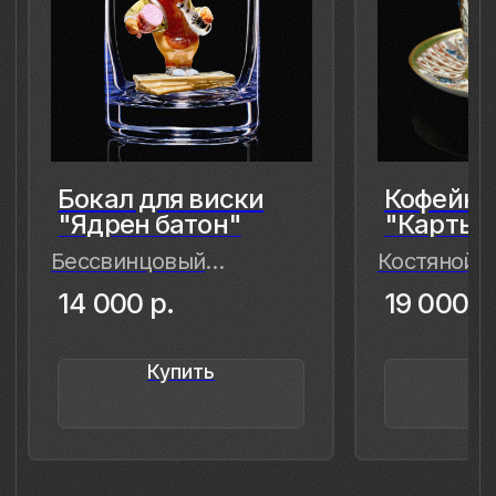
прекрасное обрело форму…
Лада Быстрицкая
8 (981) 961-85-78
ladulja@gmail.com