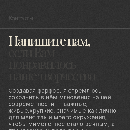
Публичная оферта
Пользовательское соглашение
Политика конфиденциальности
Уведомление о конфиденциальности
Политика cookie
ИП Быстрицкая Лада Альбертовна
ИНН 781401355757
ОГРНИП 318 784 700 212 401
Санкт-Петербург, Сердобольская 65