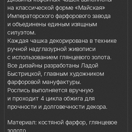
Быстрицкой, главным художником
фарфоровой мануфактуры.
Роспись выполняется вручную
и проходит 4 цикла обжига для
прочности и долговечности декора.
Материал: костяной фарфор, глянцевое
золото
Техника: ручная надглазурная роспись
Объём чашки: 165 мл
Высота чашки: 7,7 см
Диаметр блюдца: 12,1 см
Комплект: 1 кофейная пара в подарочной
упаковке