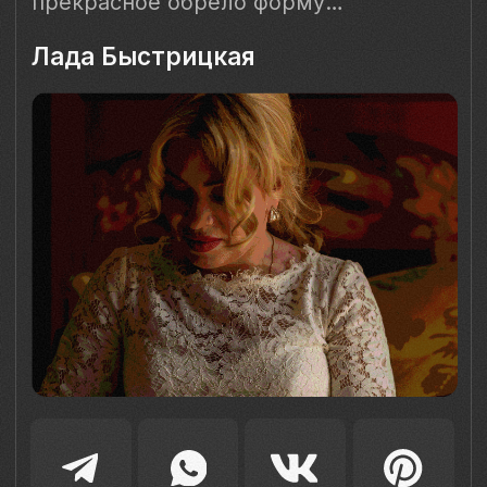
Наш Сайт использует файлы cookie для Вашего
максимального удобства. Используя наш Сайт, Вы
соглашаетесь с
Политикой использования cookies-файлов
и
выражаете свое согласие на обработку Ваших
персональных данных с использованием сервисов аналитики
Яндекс.Метрика, AppMetrica, Google Analytics. В случае
Вашего несогласия с обработкой Ваших персональных
данных Вы можете отключить сохранение cookie в
настройках Вашего браузера. Спасибо, что Вы с нами!