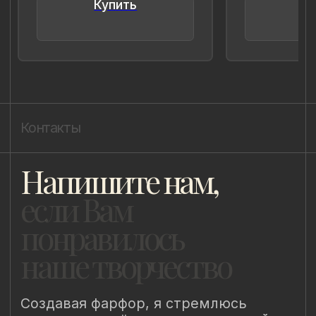
8 (981) 961-85-78
ladulja@gmail.com
Публичная оферта
Пользовательское соглашение
Политика конфиденциальности
Уведомление о конфиденциальности
Политика cookie
ИП Быстрицкая Лада Альбертовна
ИНН 781401355757