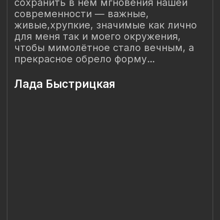
ОГРНИП 318 784 700 212 401
Санкт-Петербург, Сердобольская 65
Наш Сайт использует файлы cookie для Вашего
максимального удобства. Используя наш Сайт, Вы
соглашаетесь с
Политикой использования cookies-файлов
и
выражаете свое согласие на обработку Ваших
персональных данных с использованием сервисов аналитики
Яндекс.Метрика, AppMetrica, Google Analytics. В случае
Вашего несогласия с обработкой Ваших персональных
данных Вы можете отключить сохранение cookie в
настройках Вашего браузера. Спасибо, что Вы с нами!