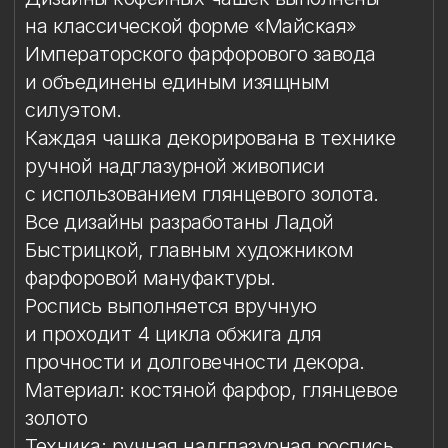
Быстрицкой, главным художником
фарфоровой мануфактуры.
Роспись выполняется вручную
и проходит 4 цикла обжига для
прочности и долговечности декора.
Материал: костяной фарфор, глянцевое
золото
Техника: ручная надглазурная роспись
Объём чашки: 165 мл
Высота чашки: 7,7 см
Диаметр блюдца: 12,1 см
Комплект: 1 кофейная пара в подарочной
упаковке
Упаковка
Особый уход
Упаковка
Подарочная упаковка входит
в стоимость изделия.