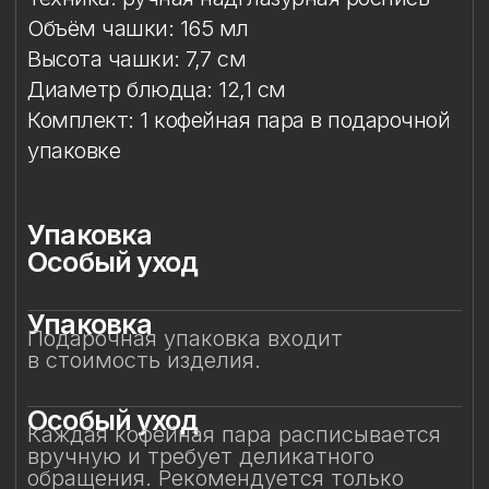
Особый уход
Каждая кофейная пара расписывается
вручную и требует деликатного
обращения. Рекомендуется только
ручная мойка в тёплой воде с мягким
средством без абразивов.
Избегайте контакта с посудомоечной
машиной, микроволновой печью,
жёсткими губками и агрессивной
бытовой химией — это позволит
сохранить блеск глазури, стойкость
золота и тонкость росписи на долгие
годы.
Смотрите также
Смотрите также