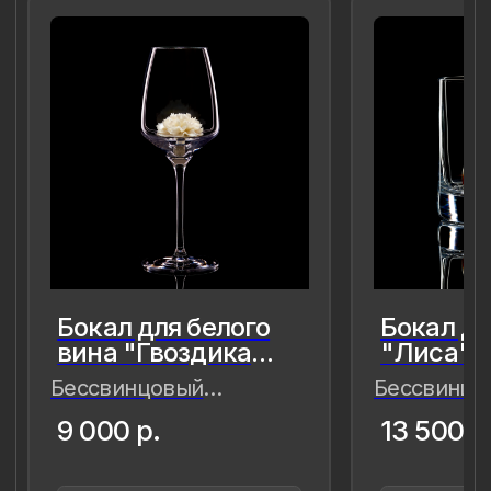
сохранить в нём мгновения нашей
современности — важные,
живые,хрупкие, значимые как лично
для меня так и моего окружения,
чтобы мимолётное стало вечным, а
прекрасное обрело форму…
Лада Быстрицкая