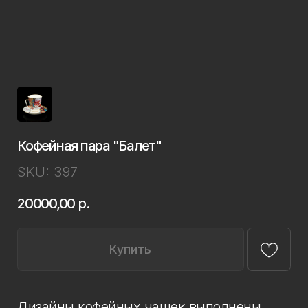
Кофейная пара "Балет"
SKU:
397
20000,00
р.
Купить
Дизайны кофейных чашек выполнены
на классической форме «Майская»
Императорского фарфорового завода
и объединены единым изящным
силуэтом.
Каждая чашка декорирована в технике
ручной надглазурной живописи
с использованием глянцевого золота.
Все дизайны разработаны Ладой