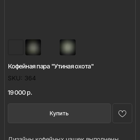
Кофейная пара "Утиная охота"
SKU:
364
19 000
р.
Купить
Дизайны кофейных чашек выполнены
на классической форме «Майская»
Императорского фарфорового завода
и объединены единым изящным
силуэтом.
Каждая чашка декорирована в технике
ручной надглазурной живописи
с использованием глянцевого золота.
Все дизайны разработаны Ладой