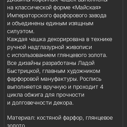
Быстрицкой, главным художником
фарфоровой мануфактуры. Роспись
выполняется вручную и проходит 4
цикла обжига для прочности
и долговечности декора.
Материал: костяной фарфор, глянцевое
золото
Техника: ручная надглазурная роспись
Объём чашки: 165 мл
Высота чашки: 7,7 см
Диаметр блюдца: 12,1 см
Комплект: 1 кофейная пара в подарочной
упаковке