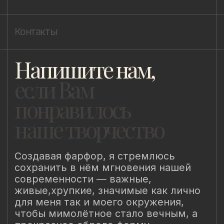
Публичная оферта
Пользовательское соглашение
Политика конфиденциальности
Уведомление о конфиденциальности
Политика cookie
ИП Быстрицкая Лада Альбертовна
ИНН 781401355757
ОГРНИП 318 784 700 212 401
Санкт-Петербург, Сердобольская 65