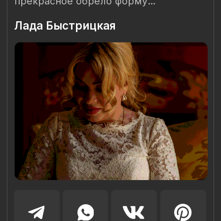
Наш Сайт использует файлы cookie для Вашего
максимального удобства. Используя наш Сайт, Вы
соглашаетесь с
Политикой использования cookies-файлов
и
выражаете свое согласие на обработку Ваших
персональных данных с использованием сервисов аналитики
Яндекс.Метрика, AppMetrica, Google Analytics. В случае
Вашего несогласия с обработкой Ваших персональных
данных Вы можете отключить сохранение cookie в
настройках Вашего браузера. Спасибо, что Вы с нами!