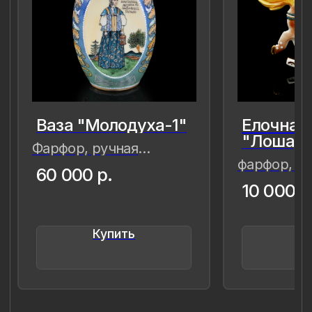
прекрасное обрело форму…
Лада Быстрицкая
8 (981) 961-85-78
ladulja@gmail.com