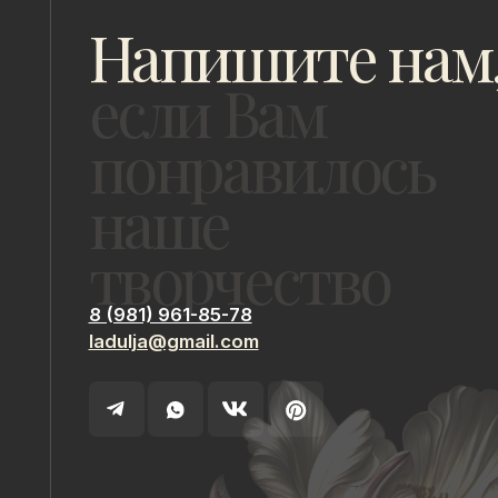
творчество
8 (981) 961-85-78
ladulja@gmail.com
ИП Быстрицкая Лада Альбертовна
ИНН 781401355757
Санкт-