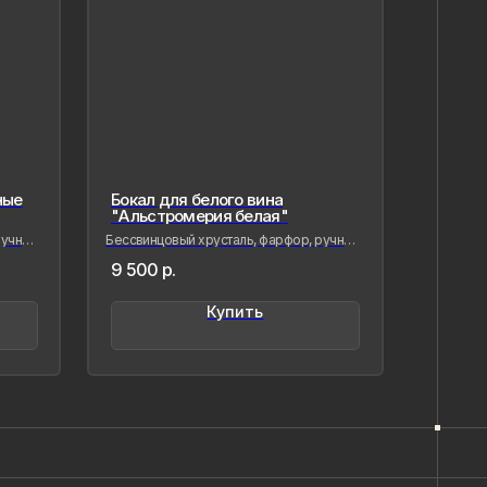
ые
Бокал для белого вина
"Альстромерия белая"
учная
Бессвинцовый хрусталь, фарфор, ручная
лепка
9 500
р.
Купить
вая фарфор, я стремлюсь
нить в нём мгновения нашей
менности — важные,
,хрупкие, значимые как лично для
так и моего окружения, чтобы
ётное стало вечным, а прекрасное
о форму…
ыстрицкая