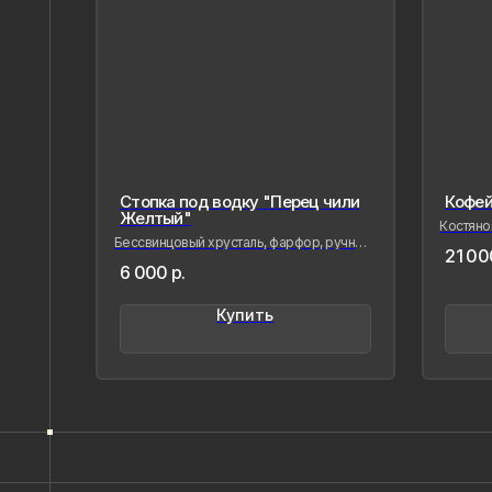
Стопка под водку "Перец чили
Кофей
Желтый"
Костяной
роспись,
Бессвинцовый хрусталь, фарфор, ручная
21 00
лепка и роспись
6 000
р.
Купить
Напишите нам,
если Вам
понравилось
наше