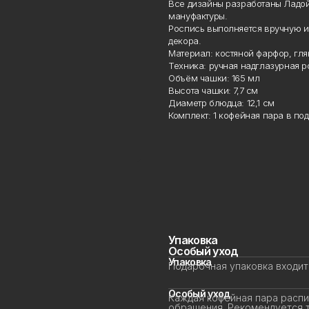
Все дизайны разработаны Ладой
мануфактуры.
Роспись выполняется вручную и п
декора.
Материал: костяной фарфор, глян
Техника: ручная надглазурная р
Объём чашки: 165 мл
Высота чашки: 7,7 см
Диаметр блюдца: 12,1 см
Комплект: 1 кофейная пара в под
Упаковка
Особый уход
Упаковка
Подарочная упаковка входит 
Особый уход
Каждая кофейная пара распис
обращения. Рекомендуется то