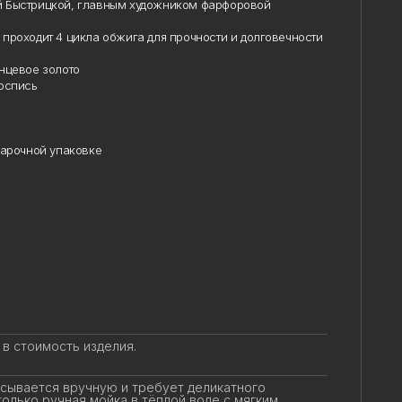
 Быстрицкой, главным художником фарфоровой
роходит 4 цикла обжига для прочности и долговечности
цевое золото
оспись
арочной упаковке
в стоимость изделия.
ывается вручную и требует деликатного
лько ручная мойка в тёплой воде с мягким