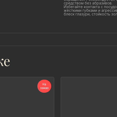
средством без абразивов.
Избегайте контакта с посуд
жёсткими губками и агрессив
блеск глазури, стойкость зол
же
На
заказ