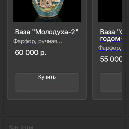
8 (981) 961-85-78
ladulja@gmail.com
Публичная оферта