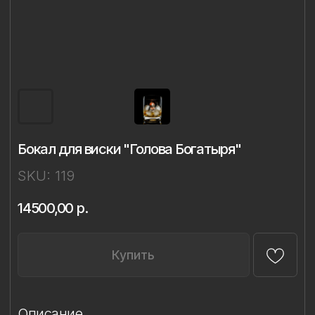
Бокал для виски "Голова Богатыря"
SKU:
119
14500,00
р.
Купить
Описание
Материал: бессвинцовый хрусталь,
фарфор
Техника: ручное литье, надглазурная
живопись
Объём: 320 мл
Диаметр: 8 см
Высота: 9,4 см
Комплект: 1 бокал в подарочной упаковке