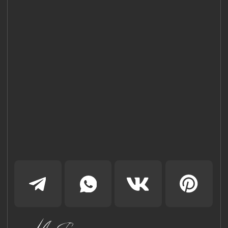
Наш Сайт использует файлы cookie для Вашего
максимального удобства. Используя наш Сайт, Вы
соглашаетесь с
Политикой использования cookies-файлов
и
выражаете свое согласие на обработку Ваших
персональных данных с использованием сервисов аналитики
Яндекс.Метрика, AppMetrica, Google Analytics. В случае
Вашего несогласия с обработкой Ваших персональных
данных Вы можете отключить сохранение cookie в
настройках Вашего браузера. Спасибо, что Вы с нами!