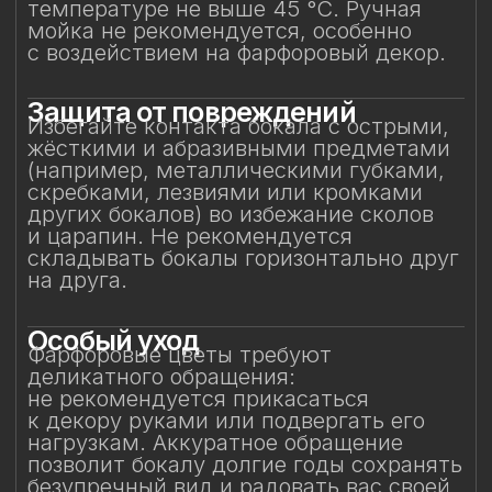
в микроволновой печи.
Сертификация и
безопасность
Изделие прошло все необходимые
испытания и имеет сертификаты
соответствия. Бокал безопасен для
контакта с пищевыми продуктами
и может использоваться по прямому
назначению.
Особое внимание к
фарфоровому элементу
Фарфоровый цветок — результат
ручной работы, требующий
исключительно деликатного
обращения. Не прикасайтесь
к фарфоровому элементу
и не подвергайте механическим
воздействиям. Бережное отношение
к изделию позволит на долгие годы
сохранить его красоту и изысканность,
позволяя белому вину раскрывать свой
характер мягко, светло и полно — как
оно того заслуживает.