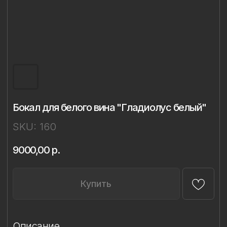
Бокал для белого вина "Гладиолус белый"
SKU:
160
9000,00
р.
Купить
Описание
Материал: бессвинцовый хрусталь,
фарфор
Техника: ручная лепка и роспись
Объём: 350 мл
Диаметр: 8 см
Высота: 21,4 см
Комплект: 1 бокал в подарочной упаковке
Сертификаты: Бокалы имеют все