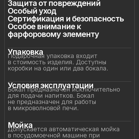
Мойка
Допускается автоматическая мойка
в посудомоечной машине при
температуре не выше 45 °C. Ручная
мойка не рекомендуется, особенно
с воздействием на фарфоровый декор.
Защита от повреждений
Избегайте контакта бокала с острыми,
жёсткими и абразивными предметами
(например, металлическими губками,
скребками, лезвиями или кромками
других бокалов) во избежание сколов
и царапин. Не рекомендуется
складывать бокалы горизонтально друг
на друга.
Особый уход
Фарфоровые цветы требуют
деликатного обращения:
не рекомендуется прикасаться
к декору руками или подвергать его
нагрузкам. Аккуратное обращение
позволит бокалу долгие годы сохранять
безупречный вид и радовать вас своей
красотой. Не предназначен для нагрева