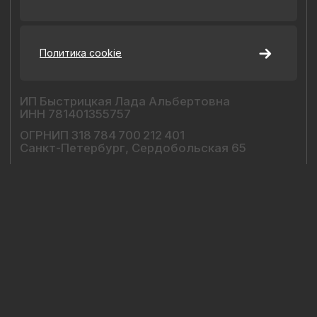
Наш Сайт использует файлы cookie для Вашего
максимального удобства. Используя наш Сайт, Вы
соглашаетесь с
Политикой использования cookies-файлов
и
выражаете свое согласие на обработку Ваших
персональных данных с использованием сервисов аналитики
Яндекс.Метрика, AppMetrica, Google Analytics. В случае
Вашего несогласия с обработкой Ваших персональных
данных Вы можете отключить сохранение cookie в
настройках Вашего браузера. Спасибо, что Вы с нами!