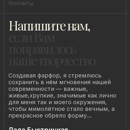
Уведомление о конфиденциальности
Политика cookie
ИП Быстрицкая Лада Альбертовна
ИНН 781401355757
ОГРНИП 318 784 700 212 401
Санкт-Петербург, Сердобольская 65