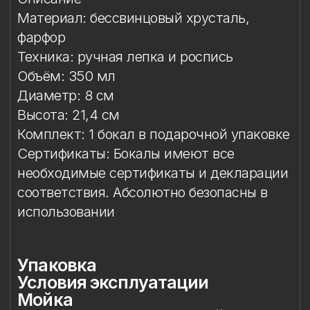
необходимые сертификаты и декларации
соответствия. Абсолютно безопасны в
использовании
Упаковка
Условия эксплуатации
Мойка
Защита от повреждений
Особый уход
Сертификация и безопасность
Особое внимание к
фарфоровому элементу
Упаковка
Подарочная упаковка входит
в стоимость изделия. Доступны
коробки на один или два бокала.
Условия эксплуатации
Бокал предназначен исключительно
для подачи напитков. Бокал
не предназначен для работы
в микроволновой печи.