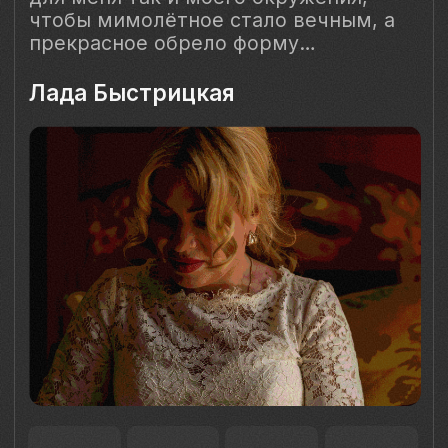
Наш Сайт использует файлы cookie для Вашего
максимального удобства. Используя наш Сайт, Вы
соглашаетесь с
Политикой использования cookies-файлов
и
выражаете свое согласие на обработку Ваших
персональных данных с использованием сервисов аналитики
Яндекс.Метрика, AppMetrica, Google Analytics. В случае
Вашего несогласия с обработкой Ваших персональных
данных Вы можете отключить сохранение cookie в
настройках Вашего браузера. Спасибо, что Вы с нами!