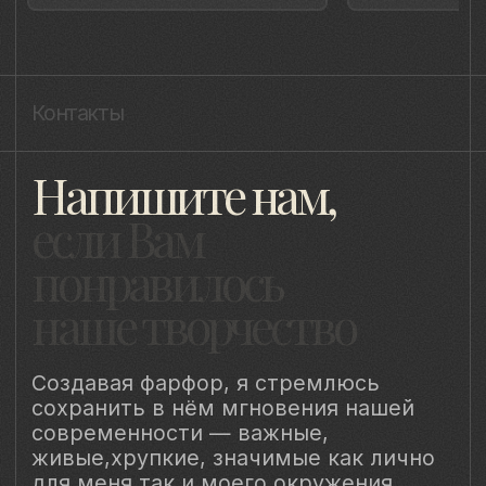
Политика cookie
ИП Быстрицкая Лада Альбертовна
ИНН 781401355757
ОГРНИП 318 784 700 212 401
Санкт-Петербург, Сердобольская 65