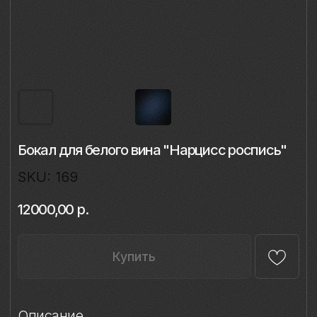
Бокал для белого вина "Нарцисс роспись"
SKU:
169
12000,00
р.
Купить
Описание
Материал: бессвинцовый хрусталь,
фарфор
Техника: ручная лепка и роспись
Объём: 350 мл
Диаметр: 8 см
Высота: 21,4 см
Комплект: 1 бокал в подарочной упаковке
Сертификаты: Бокалы имеют все