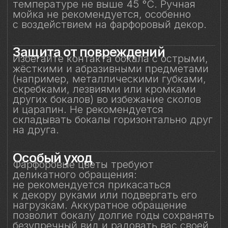
в микроволновой печи.
Сертификация и
безопасность
Изделие прошло все необходимые
испытания и имеет сертификаты
соответствия. Бокал безопасен для
контакта с пищевыми продуктами
и может использоваться по прямому
назначению.
Особое внимание к
фарфоровому элементу
Фарфоровый цветок — результат
ручной работы, требующий
исключительно деликатного
обращения. Не прикасайтесь
к фарфоровому элементу
и не подвергайте механическим
воздействиям. Бережное отношение
к изделию позволит на долгие годы
сохранить его красоту и изысканность,
позволяя белому вину раскрывать свой
характер мягко, светло и полно — как
оно того заслуживает.