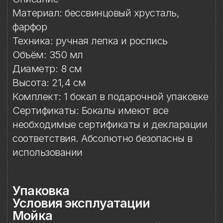
необходимые сертификаты и декларации
соответствия. Абсолютно безопасны в
использовании
Упаковка
Условия эксплуатации
Мойка
Защита от повреждений
Особый уход
Сертификация и безопасность
Особое внимание к
фарфоровому элементу
Упаковка
Подарочная упаковка входит
в стоимость изделия. Доступны
коробки на один или два бокала.
Условия эксплуатации
Бокал предназначен исключительно
для подачи напитков. Бокал
не предназначен для работы
в микроволновой печи.