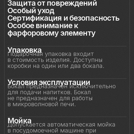
Мойка
Допускается автоматическая мойка
в посудомоечной машине при
температуре не выше 45 °C. Ручная
мойка не рекомендуется, особенно
с воздействием на фарфоровый декор.
Защита от повреждений
Избегайте контакта бокала с острыми,
жёсткими и абразивными предметами
(например, металлическими губками,
скребками, лезвиями или кромками
других бокалов) во избежание сколов
и царапин. Не рекомендуется
складывать бокалы горизонтально друг
на друга.
Особый уход
Фарфоровые цветы требуют
деликатного обращения:
не рекомендуется прикасаться
к декору руками или подвергать его
нагрузкам. Аккуратное обращение
позволит бокалу долгие годы сохранять
безупречный вид и радовать вас своей
красотой. Не предназначен для нагрева