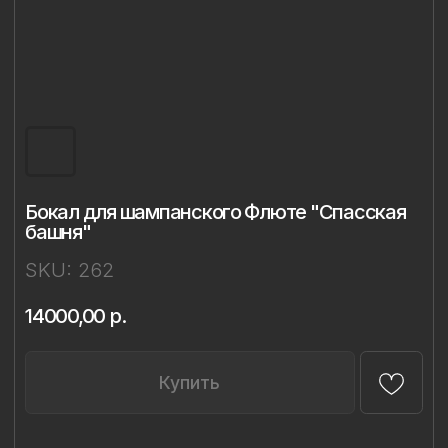
Бокал для шампанского Флюте "Спасская
башня"
SKU:
262
14000,00
р.
Купить
Описание
Материал: бессвинцовый хрусталь,
фарфор
Техника: ручная лепка и роспись
Объём: 298 мл
Диаметр: 7,4 см
Высота: 23,8 см
Комплект: 1 бокал в подарочной упаковке