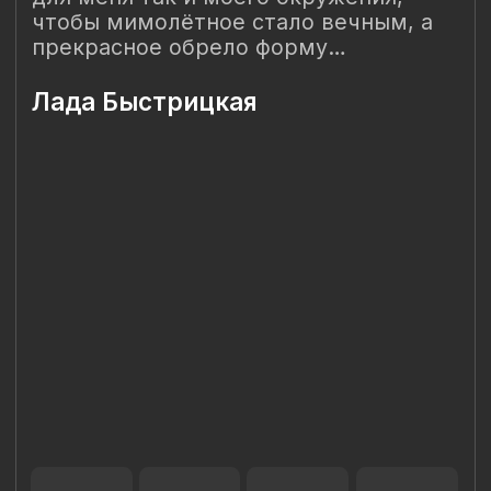
Наш Сайт использует файлы cookie для Вашего
максимального удобства. Используя наш Сайт, Вы
соглашаетесь с
Политикой использования cookies-файлов
и
выражаете свое согласие на обработку Ваших
персональных данных с использованием сервисов аналитики
Яндекс.Метрика, AppMetrica, Google Analytics. В случае
Вашего несогласия с обработкой Ваших персональных
данных Вы можете отключить сохранение cookie в
настройках Вашего браузера. Спасибо, что Вы с нами!