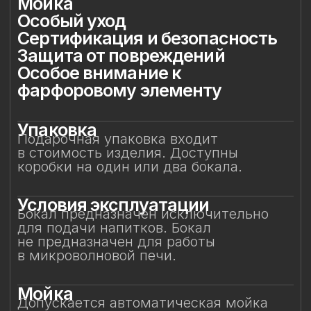
в микроволновой печи.
Мойка
Допускается автоматическая мойка
в посудомоечной машине при
температуре не выше 45 °C. Ручная
мойка не рекомендуется, особенно
с воздействием на фарфоровый декор.
Особый уход
Фарфоровые цветы требуют
деликатного обращения:
не рекомендуется прикасаться
к декору руками или подвергать его
нагрузкам. Аккуратное обращение
позволит бокалу долгие годы сохранять
безупречный вид и радовать вас своей
красотой. Не предназначен для нагрева
в микроволновой печи.
Сертификация и
безопасность
Изделие прошло все необходимые
испытания и имеет сертификаты
соответствия. Бокал безопасен для
контакта с пищевыми продуктами