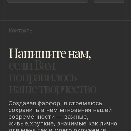
Политика cookie
ИП Быстрицкая Лада Альбертовна
ИНН 781401355757
ОГРНИП 318 784 700 212 401
Санкт-Петербург, Сердобольская 65