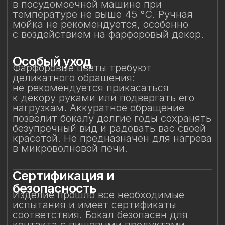
и может использоваться по прямому
назначению.
Защита от повреждений
Избегайте контакта бокала с острыми,
жёсткими и абразивными предметами
(например, металлическими губками,
скребками, лезвиями или кромками
других бокалов) во избежание сколов
и царапин. Не рекомендуется
складывать бокалы горизонтально друг
на друга.
Особое внимание к
фарфоровому элементу
Фарфоровый цветок — результат
ручной работы, требующий
исключительно деликатного
обращения. Не прикасайтесь
к фарфоровому элементу
и не подвергайте механическим
воздействиям. Бережное отношение
к изделию позволит на долгие годы
сохранить его красоту и изысканность,
позволяя шампанскому раскрываться
мягко и гармонично.