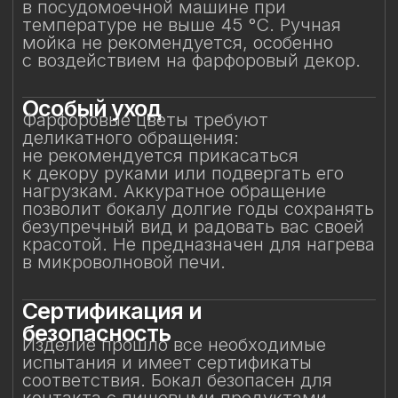
и может использоваться по прямому
назначению.
Защита от повреждений
Избегайте контакта бокала с острыми,
жёсткими и абразивными предметами
(например, металлическими губками,
скребками, лезвиями или кромками
других бокалов) во избежание сколов
и царапин. Не рекомендуется
складывать бокалы горизонтально друг
на друга.
Особое внимание к
фарфоровому элементу
Фарфоровый цветок — результат
ручной работы, требующий
исключительно деликатного
обращения. Не прикасайтесь
к фарфоровому элементу
и не подвергайте механическим
воздействиям. Бережное отношение
к изделию позволит на долгие годы
сохранить его красоту и изысканность,
позволяя шампанскому раскрываться
мягко и гармонично.