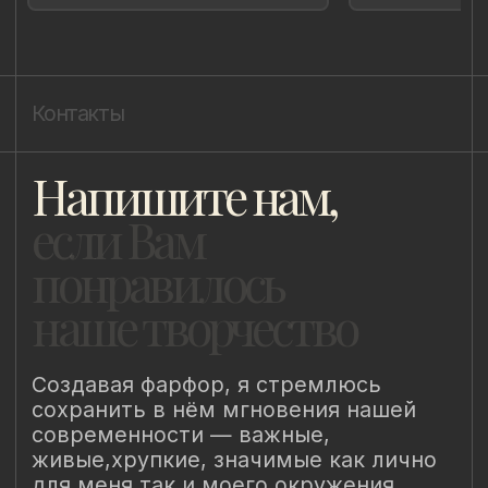
Политика cookie
ИП Быстрицкая Лада Альбертовна
ИНН 781401355757
ОГРНИП 318 784 700 212 401
Санкт-Петербург, Сердобольская 65