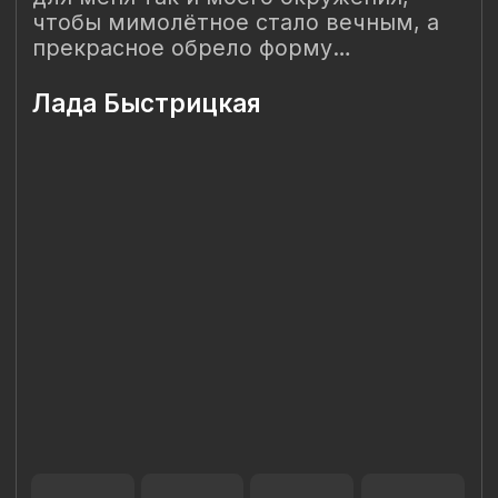
Наш Сайт использует файлы cookie для Вашего
максимального удобства. Используя наш Сайт, Вы
соглашаетесь с
Политикой использования cookies-файлов
и
выражаете свое согласие на обработку Ваших
персональных данных с использованием сервисов аналитики
Яндекс.Метрика, AppMetrica, Google Analytics. В случае
Вашего несогласия с обработкой Ваших персональных
данных Вы можете отключить сохранение cookie в
настройках Вашего браузера. Спасибо, что Вы с нами!