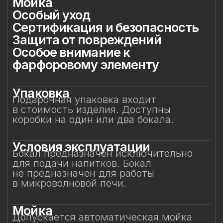
в микроволновой печи.
Мойка
Допускается автоматическая мойка
в посудомоечной машине при
температуре не выше 45 °C. Ручная
мойка не рекомендуется, особенно
с воздействием на фарфоровый декор.
Особый уход
Фарфоровые цветы требуют
деликатного обращения:
не рекомендуется прикасаться
к декору руками или подвергать его
нагрузкам. Аккуратное обращение
позволит бокалу долгие годы сохранять
безупречный вид и радовать вас своей
красотой. Не предназначен для нагрева
в микроволновой печи.
Сертификация и
безопасность
Изделие прошло все необходимые
испытания и имеет сертификаты
соответствия. Бокал безопасен для
контакта с пищевыми продуктами