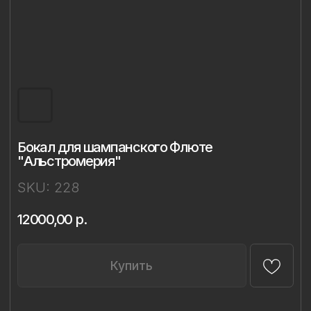
Бокал для шампанского Флюте
"Альстромерия"
SKU:
228
12000,00
р.
Купить
Описание
Материал: бессвинцовый хрусталь,
фарфор
Техника: ручная лепка и роспись
Объём: 298 мл
Диаметр: 7,4 см
Высота: 23,8 см
Комплект: 1 бокал в подарочной упаковке