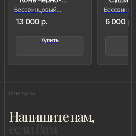
8 (981) 961-85-78
ladulja@gmail.com
Публичная оферта
Пользовательское соглашение
Политика конфиденциальности
Уведомление о конфиденциальности
Политика cookie
ИП Быстрицкая Лада Альбертовна
ИНН 781401355757
ОГРНИП 318 784 700 212 401
Санкт-Петербург, Сердобольская 65