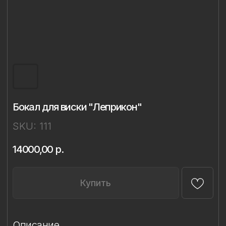
Бокал для виски "Леприкон"
SKU:
111
14000,00
р.
Купить
Описание
Материал: бессвинцовый хрусталь,
фарфор
Техника: ручное литье, надглазурная
живопись
Объём: 320 мл
Диаметр: 8 см
Высота: 9,4 см
Комплект: 1 бокал в подарочной упаковке