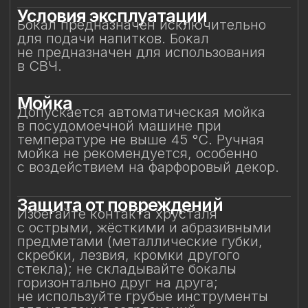
Особое внимание к
фарфоровому элементу
Фарфоровая фигурка результат ручной
работы, требующая исключительно
деликатного обращения.
Не прикасайтесь к фарфоровому
элементу и не подвергайте
механическим воздействиям.
Бережное отношение к изделию
позволит на долгие годы сохранить его
красоту и изысканность, придавая
каждому напитку глубину вкуса
и особое настроение.
Смотрите также
Смотрите также