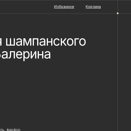
Избранное
Корзина
я шампанского
Балерина
ь, фарфор