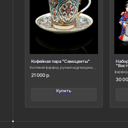
Кофейная пара "Самоцветы"
Набор
"Вост
Костяной фарфор, ручная надглазурная
роспись, глянцевое золото
фарфор, 
21 000
р.
живопис
Напишите нам,
30 00
если Вам
Купить
понравилось
наше