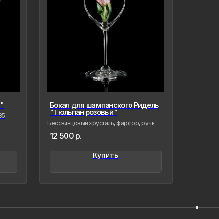
"
Бокал для шампанского Ридель
"Тюльпан розовый"
5
Бессвинцовый хрусталь, фарфор, ручная
лепка и роспись
12 500
р.
вая фарфор, я стремлюсь
нить в нём мгновения нашей
менности — важные,
Купить
,хрупкие, значимые как лично для
так и моего окружения, чтобы
ётное стало вечным, а прекрасное
о форму…
ыстрицкая