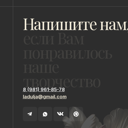
творчество
8 (981) 961-85-78
ladulja@gmail.com
ИП Быстрицкая Лада Альбертовна
ИНН 781401355757
Санкт-