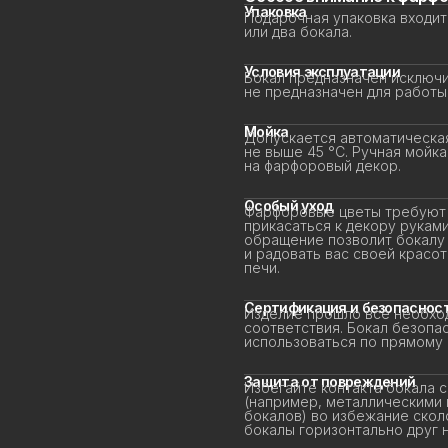
Упаковка
Подарочная упаковка входит 
или два бокала.
Условия эксплуатации
Бокал предназначен исключит
не предназначен для работы 
Мойка
Допускается автоматическая
не выше 45 °C. Ручная мойка
на фарфоровый декор.
Особый уход
Фарфоровые цветы требуют д
прикасаться к декору руками 
обращение позволит бокалу д
и радовать вас своей красот
печи.
Сертификация и безопасност
Изделие прошло все необход
соответствия. Бокал безопас
использоваться по прямому 
Защита от повреждений
Избегайте контакта бокала с
(например, металлическими г
бокалов) во избежание сколо
бокалы горизонтально друг на