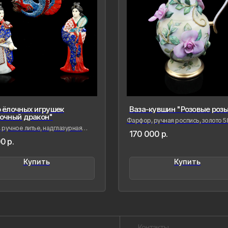
 ёлочных игрушек
Ваза-кувшин "Розовые розы
Контакты
очный дракон"
Фарфор, ручная роспись, золото 58
пробы
ручное литье, надглазурная
170 000
р.
ь
0
р.
Созда
сохра
совре
Купить
Купить
живые
меня 
мимол
обрел
Лада Б