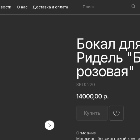
Поиск
О нас
Доставка и оплата
Бокал дл
Ридель "
розовая"
SKU:
220
14000,00
р.
Купить
Описание
Материал: бессвинцовый хрустал