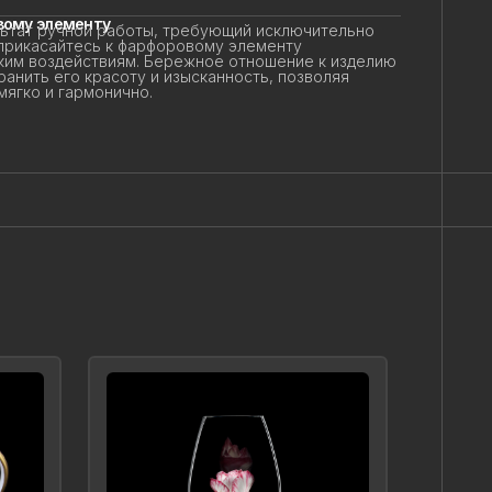
ому элементу
тат ручной работы, требующий исключительно
прикасайтесь к фарфоровому элементу
ким воздействиям. Бережное отношение к изделию
анить его красоту и изысканность, позволяя
гко и гармонично.