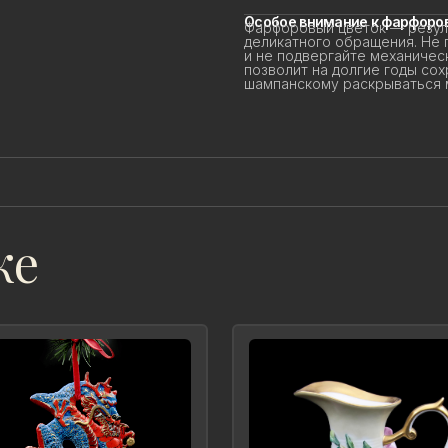
Особое внимание к фарфоров
Фарфоровый цветок — резуль
деликатного обращения. Не 
и не подвергайте механичес
позволит на долгие годы сохр
шампанскому раскрываться мя
же