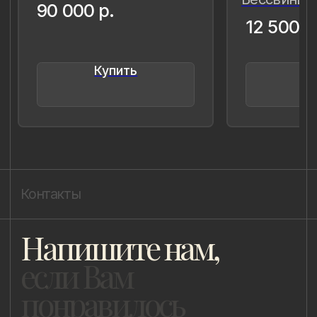
ladulja@gmail.com
Публичная оферта
Пользовательское соглашение
Политика конфиденциальности
Уведомление о конфиденциальности
Политика cookie
ИП Быстрицкая Лада Альбертовна
ИНН 781401355757
ОГРНИП 318 784 700 212 401
Санкт-Петербург, Сердобольская 65