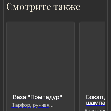
чтобы мимолётное стало вечным, а
прекрасное обрело форму…
Лада Быстрицкая
8 (981) 961-85-78