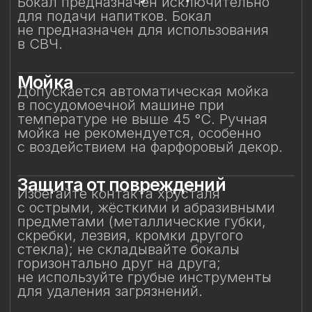
Особое внимание к
фарфоровому элементу
Фарфоровая фигурка результат ручной
работы, требующая исключительно
деликатного обращения.
Не прикасайтесь к фарфоровому
элементу и не подвергайте
механическим воздействиям.
Бережное отношение к изделию
позволит на долгие годы сохранить его
красоту и изысканность, придавая
каждому напитку глубину вкуса
и особое настроение.
Смотрите также
Смотрите также