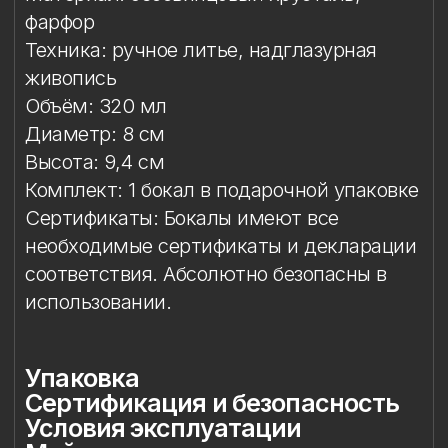
необходимые сертификаты и декларации
соответствия. Абсолютно безопасны в
использовании.
Упаковка
Сертификация и безопасность
Условия эксплуатации
Мойка
Защита от повреждений
Особое внимание к
фарфоровому элементу
Упаковка
Подарочная упаковка входит
в стоимость изделия.
Сертификация и
безопасность
Изделие прошло необходимые
испытания и имеет сертификаты
соответствия. Бокал безопасен для
контакта с пищевыми продуктами,
пригоден для ежедневного