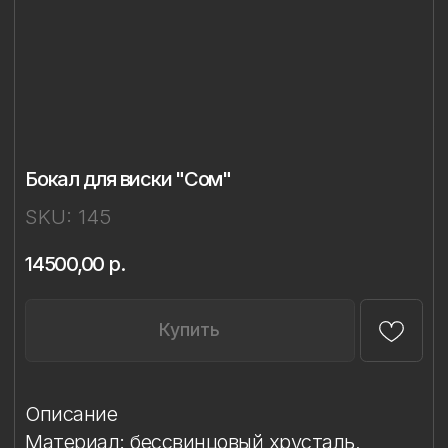
Бокал для виски "Сом"
SKU:
145
14500,00
р.
Купить
Описание
Материал: бессвинцовый хрусталь,
фарфор
Техника: ручное литье, надглазурная
живопись
Объём: 320 мл
Диаметр: 8 см
Высота: 9,4 см
Комплект: 1 бокал в подарочной упаковке
Сертификаты: Бокалы имеют все