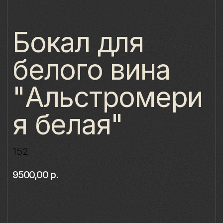
белого вина
"Альстромери
я белая"
152
9500,00
р.
Купить
Описание
Материал: бессвинцовый хрусталь,
фарфор
Техника: ручная лепка и роспись
Объём: 350 мл
Диаметр: 8 см
Высота: 21,4 см