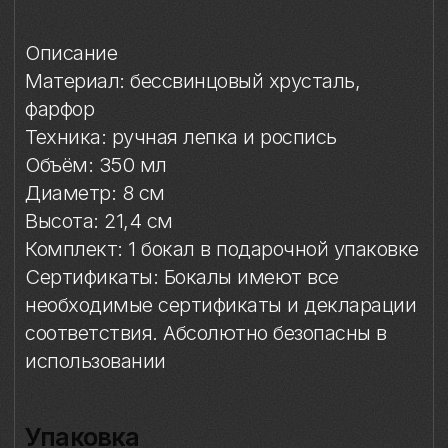
Комплект: 1 бокал в подарочной упаковке
Сертификаты: Бокалы имеют все
необходимые сертификаты и декларации
соответствия. Абсолютно безопасны в
использовании
Упаковка
Условия эксплуатации
Мойка
Защита от повреждений
Особый уход
Сертификация и безопасность
Особое внимание к
фарфоровому элементу
Упаковка
Подарочная упаковка входит
в стоимость изделия. Доступны
коробки на один или два бокала.
Условия эксплуатации
Бокал предназначен исключительно