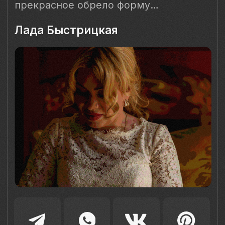
Наш Сайт использует файлы cookie для Вашего
максимального удобства. Используя наш Сайт, Вы
соглашаетесь с
Политикой использования cookies-файлов
и
выражаете свое согласие на обработку Ваших
персональных данных с использованием сервисов аналитики
Яндекс.Метрика, AppMetrica, Google Analytics. В случае
Вашего несогласия с обработкой Ваших персональных
данных Вы можете отключить сохранение cookie в
настройках Вашего браузера. Спасибо, что Вы с нами!