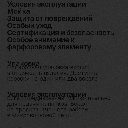
для подачи напитков. Бокал
не предназначен для работы
в микроволновой печи.
Мойка
Допускается автоматическая мойка
в посудомоечной машине при
температуре не выше 45 °C. Ручная
мойка не рекомендуется, особенно
с воздействием на фарфоровый декор.
Защита от повреждений
Избегайте контакта бокала с острыми,
жёсткими и абразивными предметами
(например, металлическими губками,
скребками, лезвиями или кромками
других бокалов) во избежание сколов
и царапин. Не рекомендуется
складывать бокалы горизонтально друг
на друга.
Особый уход
Фарфоровые цветы требуют
деликатного обращения:
не рекомендуется прикасаться
к декору руками или подвергать его
нагрузкам. Аккуратное обращение