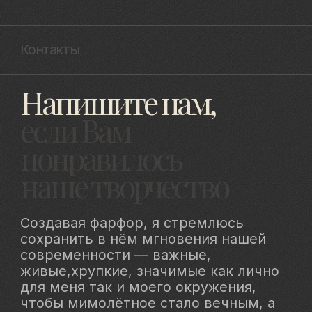
Политика конфиденциальности
Уведомление о конфиденциальности
Политика cookie
ИП Быстрицкая Лада Альбертовна
ИНН 781401355757
ОГРНИП 318 784 700 212 401
Санкт-Петербург, Сердобольская 65