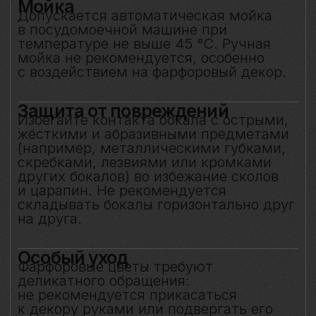
позволит бокалу долгие годы сохранять
безупречный вид и радовать вас своей
красотой. Не предназначен для нагрева
в микроволновой печи.
Сертификация и
безопасность
Изделие прошло все необходимые
испытания и имеет сертификаты
соответствия. Бокал безопасен для
контакта с пищевыми продуктами
и может использоваться по прямому
назначению.
Особое внимание к
фарфоровому элементу
Фарфоровый цветок — результат
ручной работы, требующий
исключительно деликатного
обращения. Не прикасайтесь
к фарфоровому элементу
и не подвергайте механическим
воздействиям. Бережное отношение
к изделию позволит на долгие годы
сохранить его красоту и изысканность,
позволяя белому вину раскрывать свой
характер мягко, светло и полно — как