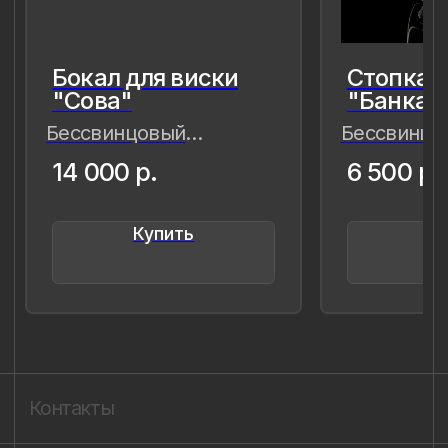
Публичная оферта
Пользовательское соглашение
Политика конфиденциальности
Уведомление о конфиденциальности
Политика cookie
ИП Быстрицкая Лада Альбертовна
ИНН 781401355757
ОГРНИП 318 784 700 212 401
Санкт-Петербург, Сердобольская 65