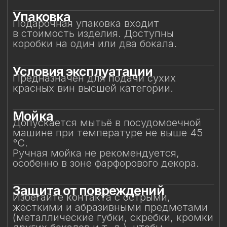
не рекомендуется прикасаться
к декору руками или подвергать его
нагрузкам. Аккуратное обращение
позволит бокалу долгие годы сохранять
безупречный вид и радовать вас своей
красотой. Не предназначен для нагрева
в микроволновой печи.
Сертификаты
Бокалы имеют все необходимые
сертификаты и декларации
соответствия.
Абсолютно безопасны в использовании.
Смотрите также
Смотрите также