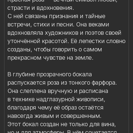
В глубине прозрачного бокала
распускается роза из тонкого фарфора.
Она слеплена вручную и расписана
в технике надглазурной живописи,
благодаря чему её образ остаётся
навсегда живым и совершенным.
Этот бокал создан не только для вина,
но и для атмосферы. В нём сочетается
красота символа, изящество фарфора
и лёгкая магия ручной работы. Каждый
глоток вина будет наполняться особым
смыслом: он станет частью ритуала, где
вино соединяется с поэзией момента.
Бокал с красной розой станет
изысканным украшением
романтического ужина при свечах,
элегантным акцентом праздничного
стола и по-настоящему уникальным
подарком. В нём живёт история о вечной
любви, которую мы стремимся