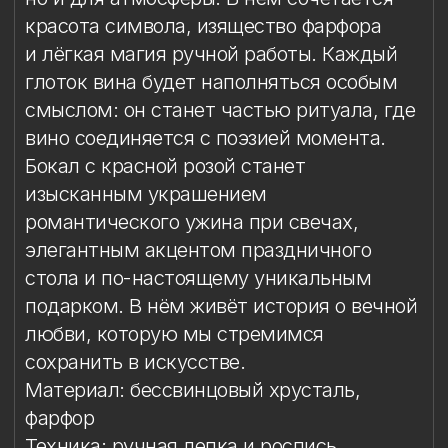
сохранить в искусстве.
Материал: бессвинцовый хрусталь,
фарфор
Техника: ручная лепка и роспись
Объём: 650 мл
Диаметр: 11 см
Высота: 22 см
Комплект: 1 бокал в подарочной упаковке
Сертификаты: Бокалы имеют все
необходимые сертификаты и декларации
соответствия. Абсолютно безопасны в
использовании
Упаковка
Условия эксплуатации
Мойка
Защита от повреждений
Особый уход
Сертификаты