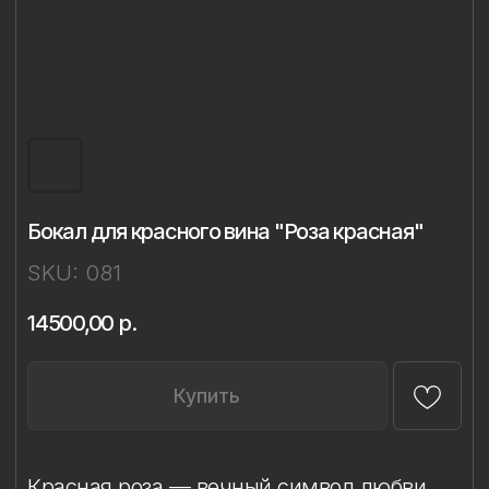
Бокал для красного вина "Роза красная"
SKU:
081
14500,00
р.
Купить
Красная роза — вечный символ любви,
страсти и вдохновения.
С ней связаны признания и тайные
встречи, стихи и песни. Она веками
вдохновляла художников и поэтов своей
утончённой красотой. Её лепестки словно
созданы, чтобы говорить о самом
прекрасном чувстве на земле.