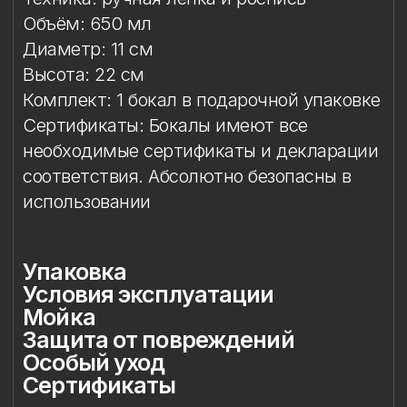
Упаковка
Подарочная упаковка входит
в стоимость изделия. Доступны
коробки на один или два бокала.
Условия эксплуатации
Предназначен для подачи сухих
красных вин высшей категории.
Мойка
Допускается мытьё в посудомоечной
машине при температуре не выше 45
°C.
Ручная мойка не рекомендуется,
особенно в зоне фарфорового декора.
Защита от повреждений
Избегайте контакта с острыми,
жёсткими и абразивными предметами
(металлические губки, скребки, кромки
других бокалов и т. д.), чтобы
сохранить целостность стекла
и декора.
Особый уход
Фарфоровые цветы требуют
деликатного обращения: