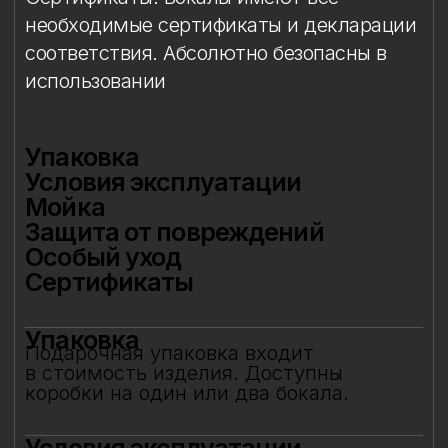
красных вин высшей категории.
Мойка
Допускается мытьё в посудомоечной
машине при температуре не выше 45
°C.
Ручная мойка не рекомендуется,
особенно в зоне фарфорового декора.
Защита от повреждений
Избегайте контакта с острыми,
жёсткими и абразивными предметами
(металлические губки, скребки, кромки
других бокалов и т. д.), чтобы
сохранить целостность стекла
и декора.
Особый уход
Фарфоровые цветы требуют
деликатного обращения:
не рекомендуется прикасаться
к декору руками или подвергать его
нагрузкам. Аккуратное обращение
позволит бокалу долгие годы сохранять
безупречный вид и радовать вас своей
красотой. Не предназначен для нагрева
в микроволновой печи.