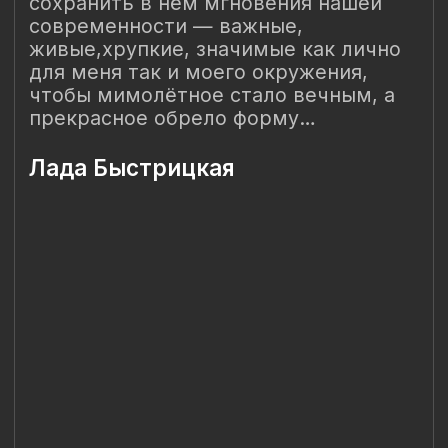
Наш Сайт использует файлы cookie для Вашего
максимального удобства. Используя наш Сайт, Вы
соглашаетесь с
Политикой использования cookies-файлов
и
выражаете свое согласие на обработку Ваших
персональных данных с использованием сервисов аналитики
Яндекс.Метрика, AppMetrica, Google Analytics. В случае
Вашего несогласия с обработкой Ваших персональных
данных Вы можете отключить сохранение cookie в
настройках Вашего браузера. Спасибо, что Вы с нами!