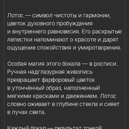
Ручная надглазурная живопись
превращает фарфоровый цветок
в утончённый образ, наполненный
мягкими красками и движением. Лотос
словно оживает в глубине стекла и сияет
в лучах света.
Каждый бокал — результат тонкой
ручной работы художников нашей
мануфактуры.
Бокал для красного вина с расписным
лотосом станет изящным украшением
стола и прекрасным подарком для тех,
кто ценит красоту символов, ручной труд
и вещи, созданные с душой.
Материал: бессвинцовый хрусталь,
фарфор
Техника: ручная лепка и роспись
Объём: 650 мл