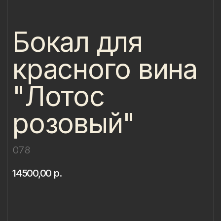
красного вина
"Лотос
розовый"
078
14500,00
р.
Купить
Лотос — символ чистоты и гармонии,
цветок духовного пробуждения
и внутреннего равновесия. Его раскрытые
лепестки напоминают о красоте и дарят
ощущение спокойствия и умиротворения.
Особая магия этого бокала — в росписи.