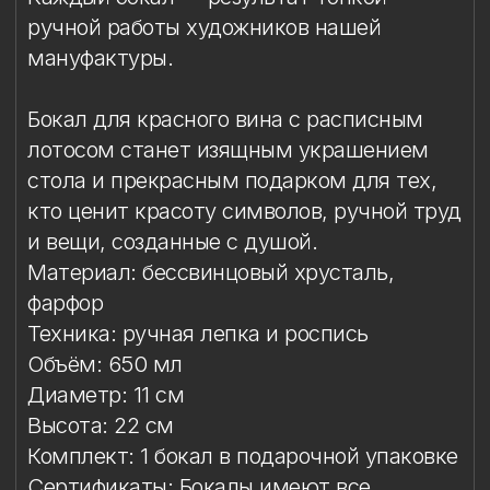
Диаметр: 11 см
Высота: 22 см
Комплект: 1 бокал в подарочной упаковке
Сертификаты: Бокалы имеют все
необходимые сертификаты и декларации
соответствия. Абсолютно безопасны в
использовании
Упаковка
Условия эксплуатации
Мойка
Защита от повреждений
Особый уход
Сертификаты
Упаковка
Подарочная упаковка входит
в стоимость изделия. Доступны
коробки на один или два бокала.
Условия эксплуатации
Предназначен для подачи сухих