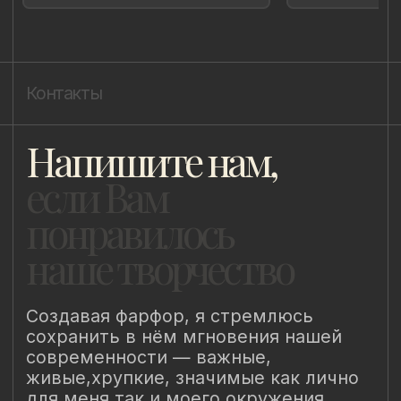
Политика cookie
ИП Быстрицкая Лада Альбертовна
ИНН 781401355757
ОГРНИП 318 784 700 212 401
Санкт-Петербург, Сердобольская 65
Наш Сайт использует файлы cookie для Вашего
максимального удобства. Используя наш Сайт, Вы