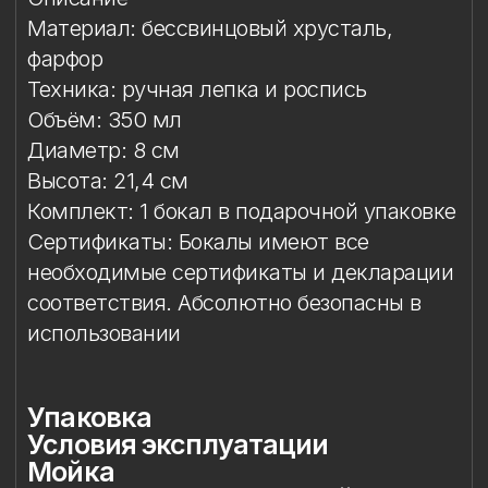
необходимые сертификаты и декларации
соответствия. Абсолютно безопасны в
использовании
Упаковка
Условия эксплуатации
Мойка
Защита от повреждений
Особый уход
Сертификация и безопасность
Особое внимание к
фарфоровому элементу
Упаковка
Подарочная упаковка входит
в стоимость изделия. Доступны
коробки на один или два бокала.
Условия эксплуатации
Бокал предназначен исключительно
для подачи напитков. Бокал
не предназначен для работы
в микроволновой печи.