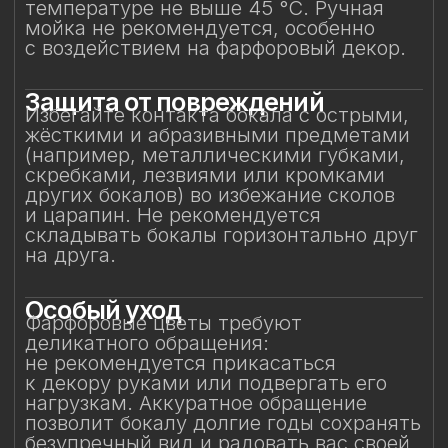
в микроволновой печи.
Сертификация и
безопасность
Изделие прошло все необходимые
испытания и имеет сертификаты
соответствия. Бокал безопасен для
контакта с пищевыми продуктами
и может использоваться по прямому
назначению.
Особое внимание к
фарфоровому элементу
Фарфоровый цветок — результат
ручной работы, требующий
исключительно деликатного
обращения. Не прикасайтесь
к фарфоровому элементу
и не подвергайте механическим
воздействиям. Бережное отношение
к изделию позволит на долгие годы
сохранить его красоту и изысканность,
позволяя белому вину раскрывать свой
характер мягко, светло и полно — как
оно того заслуживает.