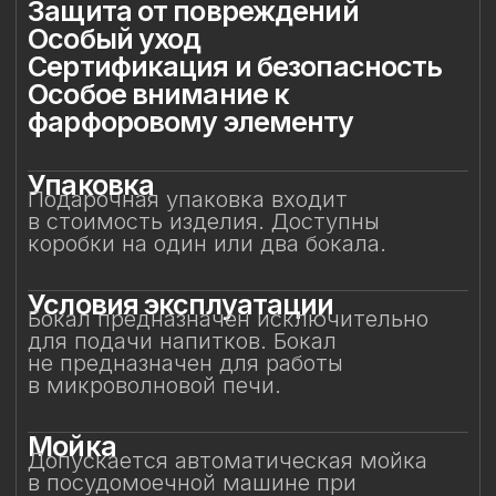
Мойка
Допускается автоматическая мойка
в посудомоечной машине при
температуре не выше 45 °C. Ручная
мойка не рекомендуется, особенно
с воздействием на фарфоровый декор.
Защита от повреждений
Избегайте контакта бокала с острыми,
жёсткими и абразивными предметами
(например, металлическими губками,
скребками, лезвиями или кромками
других бокалов) во избежание сколов
и царапин. Не рекомендуется
складывать бокалы горизонтально друг
на друга.
Особый уход
Фарфоровые цветы требуют
деликатного обращения:
не рекомендуется прикасаться
к декору руками или подвергать его
нагрузкам. Аккуратное обращение
позволит бокалу долгие годы сохранять
безупречный вид и радовать вас своей
красотой. Не предназначен для нагрева