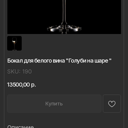
Бокал для белого вина "Голуби на шаре "
SKU:
190
13500,00
р.
Купить
Описание
Материал: бессвинцовый хрусталь,
фарфор
Техника: ручная лепка и роспись
Объём: 350 мл
Диаметр: 8 см
Высота: 21,4 см
Комплект: 1 бокал в подарочной упаковке
Сертификаты: Бокалы имеют все