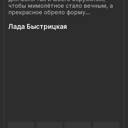
соглашаетесь с
Политикой использования cookies-файлов
и
выражаете свое согласие на обработку Ваших
персональных данных с использованием сервисов аналитики
Яндекс.Метрика, AppMetrica, Google Analytics. В случае
Вашего несогласия с обработкой Ваших персональных
данных Вы можете отключить сохранение cookie в
настройках Вашего браузера. Спасибо, что Вы с нами!