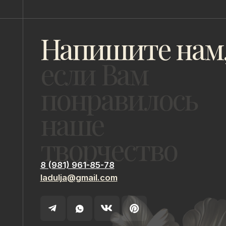
творчество
8 (981) 961-85-78
ladulja@gmail.com
ИП Быстрицкая Лада Альбертовна
ИНН 781401355757
Санкт-