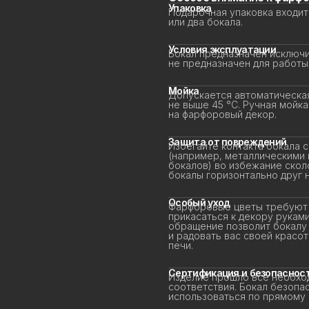
Упаковка
Подарочная упаковка входит 
или два бокала.
Условия эксплуатации
Бокал предназначен исключит
не предназначен для работы 
Мойка
Допускается автоматическая
не выше 45 °C. Ручная мойка
на фарфоровый декор.
Защита от повреждений
Избегайте контакта бокала с
(например, металлическими г
бокалов) во избежание сколо
бокалы горизонтально друг на
Особый уход
Фарфоровые цветы требуют д
прикасаться к декору руками 
обращение позволит бокалу д
и радовать вас своей красот
печи.
Сертификация и безопасност
Изделие прошло все необход
соответствия. Бокал безопас
использоваться по прямому 