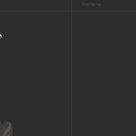
Публичная оферта
Пользовательское соглашение
Политика конфиденциальности
Уведомление о конфиденциальности
Политика cookie
ОГРНИП 318 784 700 212 401
Петербург, Сердобольская 65