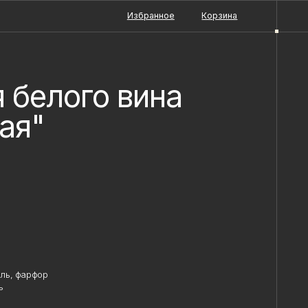
Избранное
Корзина
 белого вина
ая"
ь, фарфор