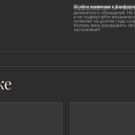
Особое внимание к фарфоров
Фарфоровый цветок — резуль
деликатного обращения. Не 
и не подвергайте механичес
позволит на долгие годы сохр
белому вину раскрывать свой 
заслуживает.
же