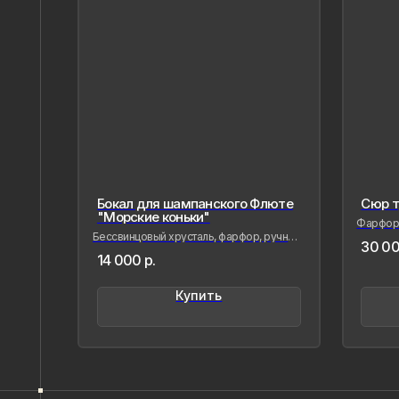
Бокал для шампанского Флюте
Сюр т
"Морские коньки"
Фарфор,
Бессвинцовый хрусталь, фарфор, ручная
30 00
лепка и роспись
Напишите нам,
14 000
р.
если Вам
Купить
понравилось
наше