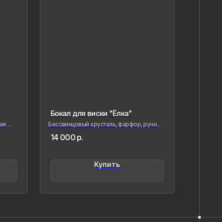
Бокал для виски "Ёлка"
я
Бессвинцовый хрусталь, фарфор, ручная
роспись
14 000
р.
вая фарфор, я стремлюсь
нить в нём мгновения нашей
менности — важные,
Купить
,хрупкие, значимые как лично для
так и моего окружения, чтобы
ётное стало вечным, а прекрасное
о форму…
ыстрицкая