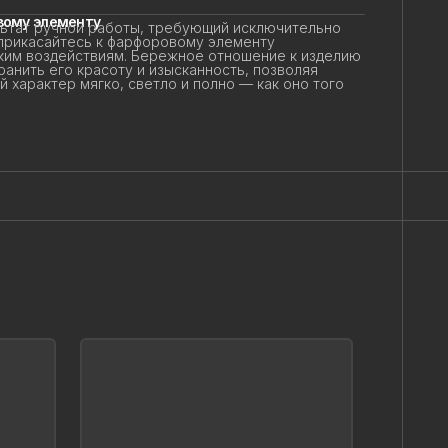
ому элементу
тат ручной работы, требующий исключительно
прикасайтесь к фарфоровому элементу
ким воздействиям. Бережное отношение к изделию
анить его красоту и изысканность, позволяя
характер мягко, светло и полно — как оно того