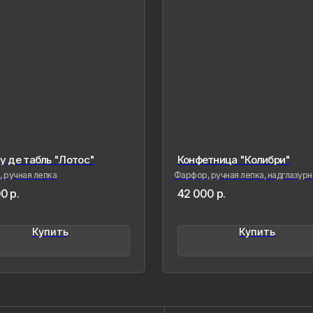
у де табль "Лотос"
Конфетница "Колибри"
Контакты
 ручная лепка
Фарфор, ручная лепка, надглазурна
роспись, золото
0
р.
42 000
р.
Созда
сохра
совре
Купить
Купить
живые
меня 
мимол
обрел
Лада Б