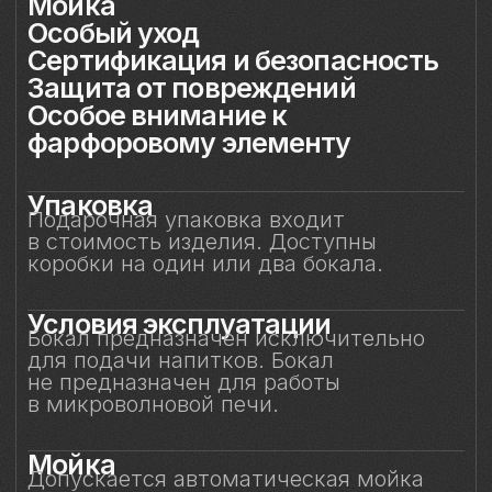
в микроволновой печи.
Мойка
Допускается автоматическая мойка
в посудомоечной машине при
температуре не выше 45 °C. Ручная
мойка не рекомендуется, особенно
с воздействием на фарфоровый декор.
Особый уход
Фарфоровые цветы требуют
деликатного обращения:
не рекомендуется прикасаться
к декору руками или подвергать его
нагрузкам. Аккуратное обращение
позволит бокалу долгие годы сохранять
безупречный вид и радовать вас своей
красотой. Не предназначен для нагрева
в микроволновой печи.
Сертификация и
безопасность
Изделие прошло все необходимые
испытания и имеет сертификаты
соответствия. Бокал безопасен для
контакта с пищевыми продуктами