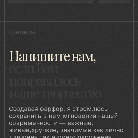
Политика cookie
ИП Быстрицкая Лада Альбертовна
ИНН 781401355757
ОГРНИП 318 784 700 212 401
Санкт-Петербург, Сердобольская 65