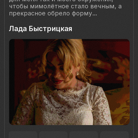
Наш Сайт использует файлы cookie для Вашего
максимального удобства. Используя наш Сайт, Вы
соглашаетесь с
Политикой использования cookies-файлов
и
выражаете свое согласие на обработку Ваших
персональных данных с использованием сервисов аналитики
Яндекс.Метрика, AppMetrica, Google Analytics. В случае
Вашего несогласия с обработкой Ваших персональных
данных Вы можете отключить сохранение cookie в
настройках Вашего браузера. Спасибо, что Вы с нами!