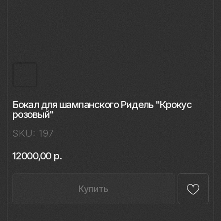
Бокал для шампанского Ридель "Крокус
розовый"
SKU:
197
12000,00
р.
Купить
Описание
Материал: бессвинцовый хрусталь,
фарфор
Техника: ручная лепка и роспись
Объём: 450 мл
Диаметр: 8,5 см
Высота: 22 см
Комплект: 1 бокал в подарочной упаковке