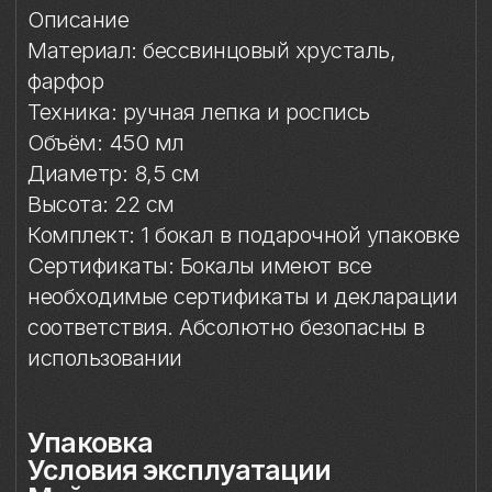
Сертификаты: Бокалы имеют все
необходимые сертификаты и декларации
соответствия. Абсолютно безопасны в
использовании
Упаковка
Условия эксплуатации
Мойка
Особый уход
Сертификация и безопасность
Защита от повреждений
Особое внимание к
фарфоровому элементу
Упаковка
Подарочная упаковка входит
в стоимость изделия. Доступны
коробки на один или два бокала.
Условия эксплуатации
Бокал предназначен исключительно
для подачи напитков. Бокал
не предназначен для работы