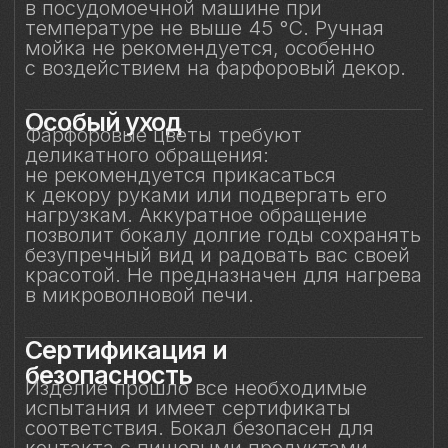
и может использоваться по прямому
назначению.
Защита от повреждений
Избегайте контакта бокала с острыми,
жёсткими и абразивными предметами
(например, металлическими губками,
скребками, лезвиями или кромками
других бокалов) во избежание сколов
и царапин. Не рекомендуется
складывать бокалы горизонтально друг
на друга.
Особое внимание к
фарфоровому элементу
Фарфоровый цветок — результат
ручной работы, требующий
исключительно деликатного
обращения. Не прикасайтесь
к фарфоровому элементу
и не подвергайте механическим
воздействиям. Бережное отношение
к изделию позволит на долгие годы
сохранить его красоту и изысканность,
позволяя шампанскому раскрываться
мягко и гармонично.