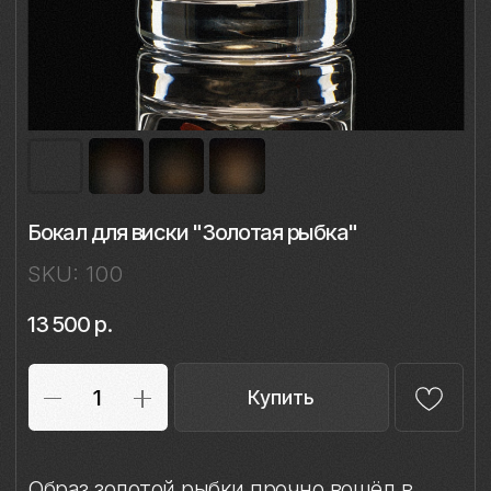
Бокал для виски "Золотая рыбка"
SKU:
100
13 500
р.
Купить
Образ золотой рыбки прочно вошёл в
русскую культуру благодаря
произведению А. С. Пушкина «Сказка о
рыбаке и рыбке». Этот волшебный
персонаж стал олицетворением
исполнения желаний.
Золотая рыбка обещает счастье тому, кто
умеет мечтать и ценить простые