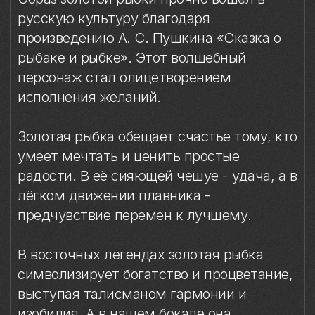
радости. В её сияющей чешуе - удача, а в
лёгком движении плавника -
предчувствие перемен к лучшему.
В восточных легендах золотая рыбка
символизирует богатство и процветание,
выступая талисманом гармонии и
изобилия. А в нашем бокале она
становится хранительницей тихих
вечеров и неспешных разговоров за
хорошим виски.
Миниатюрная рыбка отлита из
тончайшего фарфора и расписана
вручную в технике надглазурной
живописи - каждый красочный мазок и
золотой акцент делает её по-настоящему
уникальной.
Бокал для виски «Золотая рыбка» -
замечательный подарок для ценителей