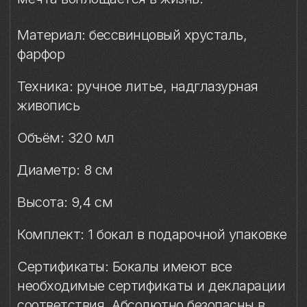
использовании.
Упаковка
Подарочная упаковка входит
в стоимость изделия.
Сертификация и 
безопасность
Условия эксплуатации
Мойка
Защита от повреждений
Особое внимание к 
фарфоровому элементу