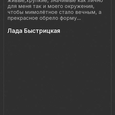
Наш Сайт использует файлы cookie для Вашего
максимального удобства. Используя наш Сайт, Вы
соглашаетесь с
Политикой использования cookies-файлов
и
выражаете свое согласие на обработку Ваших
персональных данных с использованием сервисов аналитики
Яндекс.Метрика, AppMetrica, Google Analytics. В случае
Вашего несогласия с обработкой Ваших персональных
данных Вы можете отключить сохранение cookie в
настройках Вашего браузера. Спасибо, что Вы с нами!