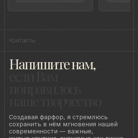
Уведомление о конфиденциальности
Политика cookie
ИП Быстрицкая Лада Альбертовна
ИНН 781401355757
ОГРНИП 318 784 700 212 401
Санкт-Петербург, Сердобольская 65