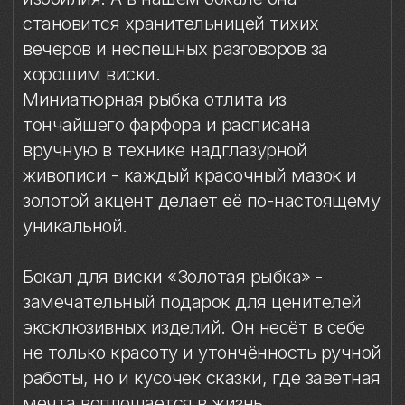
эксклюзивных изделий. Он несёт в себе
не только красоту и утончённость ручной
работы, но и кусочек сказки, где заветная
мечта воплощается в жизнь.
Материал: бессвинцовый хрусталь,
фарфор
Техника: ручное литье, надглазурная
живопись
Объём: 320 мл
Диаметр: 8 см
Высота: 9,4 см
Комплект: 1 бокал в подарочной упаковке
Сертификаты: Бокалы имеют все
необходимые сертификаты и декларации
соответствия. Абсолютно безопасны в