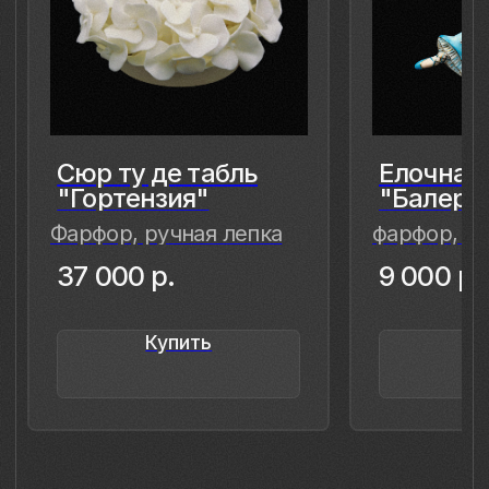
8 (981) 961-85-78
ladulja@gmail.com
Публичная оферта
Пользовательское соглашение
Политика конфиденциальности
Уведомление о конфиденциальности
Политика cookie
ИП Быстрицкая Лада Альбертовна
ИНН 781401355757
ОГРНИП 318 784 700 212 401
Санкт-Петербург, Сердобольская 65