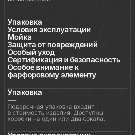
Подарочная упаковка входит
в стоимость изделия. Доступны
коробки на один или два бокала.
Условия эксплуатации
Бокал предназначен исключительно
для подачи напитков. Бокал
не предназначен для работы
в микроволновой печи.
Мойка
Допускается автоматическая мойка
в посудомоечной машине при
температуре не выше 45 °C. Ручная
мойка не рекомендуется, особенно
с воздействием на фарфоровый декор.
Защита от повреждений
Избегайте контакта бокала с острыми,
жёсткими и абразивными предметами
(например, металлическими губками,
скребками, лезвиями или кромками