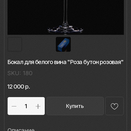
Бокал для белого вина "Роза бутон розовая"
SKU:
180
12 000
р.
Купить
Описание
Материал: бессвинцовый хрусталь,
фарфор
Техника: ручная лепка и роспись
Объём: 350 мл
Диаметр: 8 см