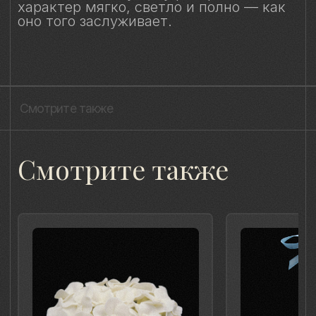
живые,хрупкие, значимые как лично
для меня так и моего окружения,
чтобы мимолётное стало вечным, а
прекрасное обрело форму…
Лада Быстрицкая