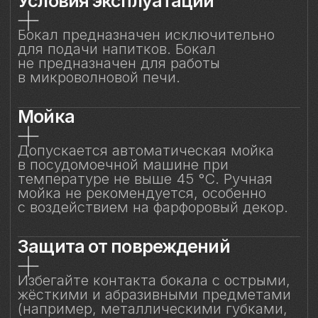
других бокалов) во избежание сколов
и царапин. Не рекомендуется
складывать бокалы горизонтально друг
на друга.
Особый уход
Фарфоровые цветы требуют
деликатного обращения:
не рекомендуется прикасаться
к декору руками или подвергать его
нагрузкам. Аккуратное обращение
позволит бокалу долгие годы сохранять
безупречный вид и радовать вас своей
красотой. Не предназначен для нагрева
в микроволновой печи.
Сертификация и
безопасность
Изделие прошло все необходимые
испытания и имеет сертификаты
соответствия. Бокал безопасен для
контакта с пищевыми продуктами
и может использоваться по прямому
назначению.