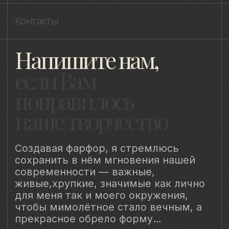
Наш Сайт использует файлы cookie для Вашего
максимального удобства. Используя наш Сайт, Вы
соглашаетесь с
Политикой использования cookies-файлов
и
выражаете свое согласие на обработку Ваших
персональных данных с использованием сервисов аналитики
Яндекс.Метрика, AppMetrica, Google Analytics. В случае
Вашего несогласия с обработкой Ваших персональных
данных Вы можете отключить сохранение cookie в
настройках Вашего браузера. Спасибо, что Вы с нами!