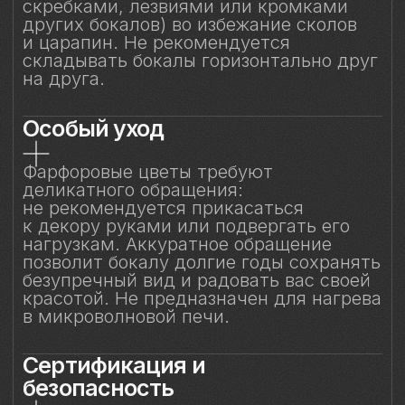
Особое внимание к
фарфоровому элементу
Фарфоровый цветок — результат
ручной работы, требующий
исключительно деликатного
обращения. Не прикасайтесь
к фарфоровому элементу
и не подвергайте механическим
воздействиям. Бережное отношение
к изделию позволит на долгие годы
сохранить его красоту и изысканность,
позволяя белому вину раскрывать свой
характер мягко, светло и полно — как
оно того заслуживает.
Смотрите также
Смотрите также