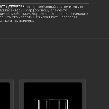
ому элементу
тат ручной работы, требующий исключительно
прикасайтесь к фарфоровому элементу
ким воздействиям. Бережное отношение к изделию
анить его красоту и изысканность, позволяя
гко и гармонично.