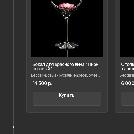
Бокал для красного вина "Пион
Стопк
розовый"
тарел
Бессвинцовый хрусталь, фарфор, ручная
Бессвинц
лепка и роспись
лепка и 
Напишите нам,
14 500
р.
6 000
если Вам
Купить
понравилось
наше