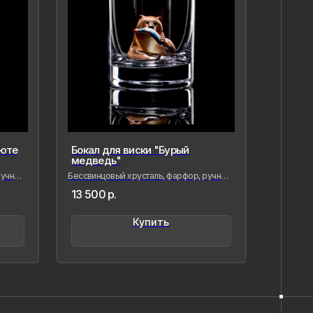
юте
Бокал для виски "Бурый
медведь"
учная
Бессвинцовый хрусталь, фарфор, ручная
роспись
13 500
р.
вая фарфор, я стремлюсь
нить в нём мгновения нашей
менности — важные,
Купить
,хрупкие, значимые как лично для
так и моего окружения, чтобы
ётное стало вечным, а прекрасное
о форму…
ыстрицкая