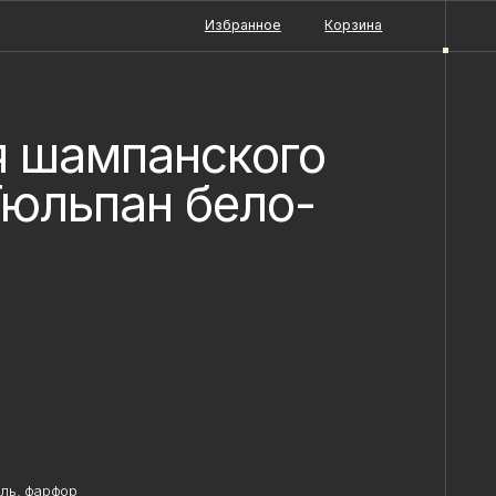
Избранное
Корзина
я шампанского
юльпан бело-
ь, фарфор