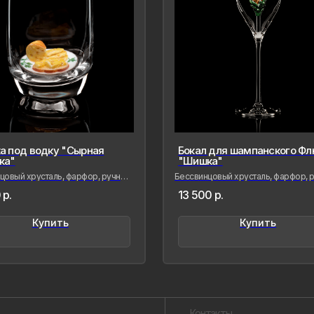
а под водку "Сырная
Бокал для шампанского Фл
Контакты
ка"
"Шишка"
овый хрусталь, фарфор, ручная
Бессвинцовый хрусталь, фарфор, р
роспись
лепка и роспись
р.
13 500
р.
Созда
сохра
совре
Купить
Купить
живые
меня 
мимол
обрел
Лада Б