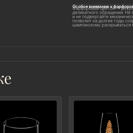
Особое внимание к фарфоров
Фарфоровый цветок — резуль
деликатного обращения. Не 
и не подвергайте механичес
позволит на долгие годы сохр
шампанскому раскрываться мя
же