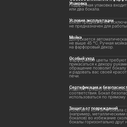
Упаковка
Подарочная упаковка входит 
или два бокала.
Условия эксплуатации
Бокал предназначен исключит
не предназначен для работы 
Мойка
Допускается автоматическая
не выше 45 °C. Ручная мойка
на фарфоровый декор.
Особый уход
Фарфоровые цветы требуют д
прикасаться к декору руками 
обращение позволит бокалу д
и радовать вас своей красот
печи.
Сертификация и безопасност
Изделие прошло все необход
соответствия. Бокал безопас
использоваться по прямому 
Защита от повреждений
Избегайте контакта бокала с
(например, металлическими г
бокалов) во избежание сколо
бокалы горизонтально друг на