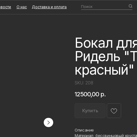
Поиск
О нас
Доставка и оплата
Бокал дл
Ридель "Т
красный"
SKU:
208
12500,00
р.
Купить
Описание
Материал: бессвинцовый хрустал