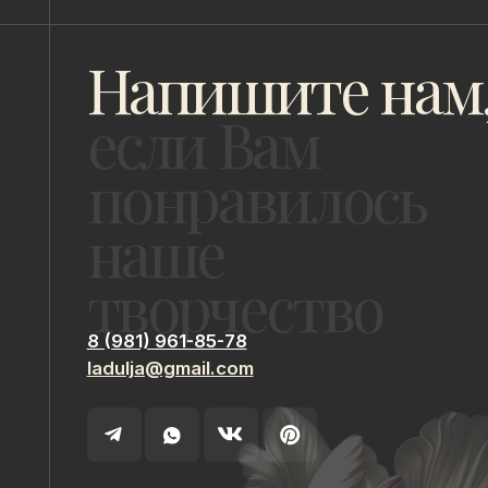
творчество
8 (981) 961-85-78
ladulja@gmail.com
ИП Быстрицкая Лада Альбертовна
ИНН 781401355757
Санкт-