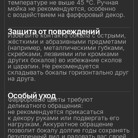
в микроволновой печи.
Сертификация и
безопасность
Изделие прошло все необходимые
испытания и имеет сертификаты
соответствия. Бокал безопасен для
контакта с пищевыми продуктами
и может использоваться по прямому
назначению.
Особое внимание к
фарфоровому элементу
Фарфоровый цветок — результат
ручной работы, требующий
исключительно деликатного
обращения. Не прикасайтесь
к фарфоровому элементу
и не подвергайте механическим
воздействиям. Бережное отношение
к изделию позволит на долгие годы
сохранить его красоту и изысканность,
позволяя белому вину раскрывать свой
характер мягко, светло и полно — как
оно того заслуживает.