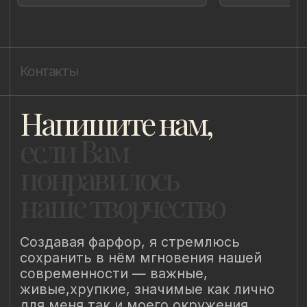
Политика cookie
ИП Быстрицкая Лада Альбертовна
ИНН 781401355757
ОГРНИП 318 784 700 212 401
Санкт-Петербург, Сердобольская 65