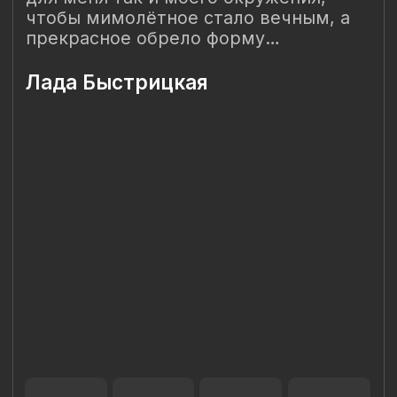
Наш Сайт использует файлы cookie для Вашего
максимального удобства. Используя наш Сайт, Вы
соглашаетесь с
Политикой использования cookies-файлов
и
выражаете свое согласие на обработку Ваших
персональных данных с использованием сервисов аналитики
Яндекс.Метрика, AppMetrica, Google Analytics. В случае
Вашего несогласия с обработкой Ваших персональных
данных Вы можете отключить сохранение cookie в
настройках Вашего браузера. Спасибо, что Вы с нами!