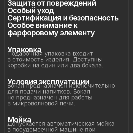
Мойка
Допускается автоматическая мойка
в посудомоечной машине при
температуре не выше 45 °C. Ручная
мойка не рекомендуется, особенно
с воздействием на фарфоровый декор.
Защита от повреждений
Избегайте контакта бокала с острыми,
жёсткими и абразивными предметами
(например, металлическими губками,
скребками, лезвиями или кромками
других бокалов) во избежание сколов
и царапин. Не рекомендуется
складывать бокалы горизонтально друг
на друга.
Особый уход
Фарфоровые цветы требуют
деликатного обращения:
не рекомендуется прикасаться
к декору руками или подвергать его
нагрузкам. Аккуратное обращение
позволит бокалу долгие годы сохранять
безупречный вид и радовать вас своей
красотой. Не предназначен для нагрева