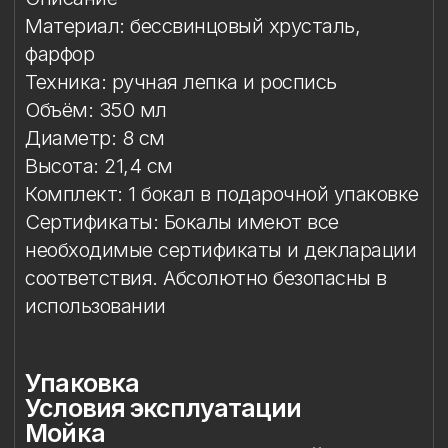
необходимые сертификаты и декларации
соответствия. Абсолютно безопасны в
использовании
Упаковка
Условия эксплуатации
Мойка
Защита от повреждений
Особый уход
Сертификация и безопасность
Особое внимание к
фарфоровому элементу
Упаковка
Подарочная упаковка входит
в стоимость изделия. Доступны
коробки на один или два бокала.
Условия эксплуатации
Бокал предназначен исключительно
для подачи напитков. Бокал
не предназначен для работы
в микроволновой печи.