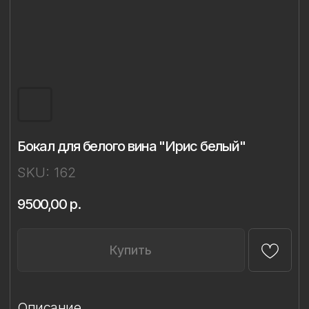
Бокал для белого вина "Ирис белый"
SKU:
162
9500,00
р.
Купить
Описание
Материал: бессвинцовый хрусталь,
фарфор
Техника: ручная лепка и роспись
Объём: 350 мл
Диаметр: 8 см
Высота: 21,4 см
Комплект: 1 бокал в подарочной упаковке
Сертификаты: Бокалы имеют все