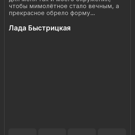
Наш Сайт использует файлы cookie для Вашего
максимального удобства. Используя наш Сайт, Вы
соглашаетесь с
Политикой использования cookies-файлов
и
выражаете свое согласие на обработку Ваших
персональных данных с использованием сервисов аналитики
Яндекс.Метрика, AppMetrica, Google Analytics. В случае
Вашего несогласия с обработкой Ваших персональных
данных Вы можете отключить сохранение cookie в
настройках Вашего браузера. Спасибо, что Вы с нами!