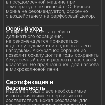
и может использоваться по прямому
назначению.
Защита от повреждений
Избегайте контакта бокала с острыми,
жёсткими и абразивными предметами
(например, металлическими губками,
скребками, лезвиями или кромками
других бокалов) во избежание сколов
и царапин. Не рекомендуется
складывать бокалы горизонтально друг
на друга.
Особое внимание к
фарфоровому элементу
Фарфоровый цветок — результат
ручной работы, требующий
исключительно деликатного
обращения. Не прикасайтесь
к фарфоровому элементу
и не подвергайте механическим
воздействиям. Бережное отношение
к изделию позволит на долгие годы
сохранить его красоту и изысканность,
позволяя шампанскому раскрываться
мягко и гармонично.