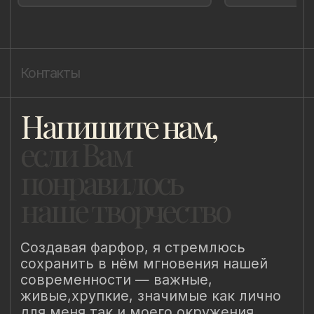
Политика cookie
ИП Быстрицкая Лада Альбертовна
ИНН 781401355757
ОГРНИП 318 784 700 212 401
Санкт-Петербург, Сердобольская 65