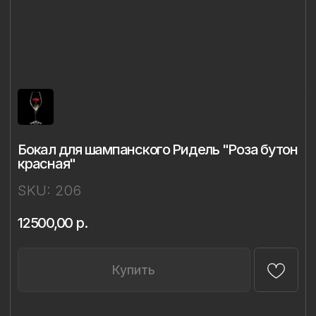
Бокал для шампанского Ридель "Роза бутон
красная"
SKU:
206
12500,00
р.
Купить
Описание
Материал: бессвинцовый хрусталь,
фарфор
Техника: ручная лепка и роспись
Объём: 450 мл
Диаметр: 8,5 см
Высота: 22 см
Комплект: 1 бокал в подарочной упаковке