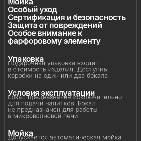
в микроволновой печи.
Мойка
Допускается автоматическая мойка
в посудомоечной машине при
температуре не выше 45 °C. Ручная
мойка не рекомендуется, особенно
с воздействием на фарфоровый декор.
Особый уход
Фарфоровые цветы требуют
деликатного обращения:
не рекомендуется прикасаться
к декору руками или подвергать его
нагрузкам. Аккуратное обращение
позволит бокалу долгие годы сохранять
безупречный вид и радовать вас своей
красотой. Не предназначен для нагрева
в микроволновой печи.
Сертификация и
безопасность
Изделие прошло все необходимые
испытания и имеет сертификаты
соответствия. Бокал безопасен для
контакта с пищевыми продуктами