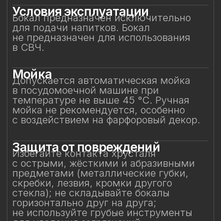
Особое внимание к
фарфоровому элементу
Фарфоровая фигурка результат ручной
работы, требующая исключительно
деликатного обращения.
Не прикасайтесь к фарфоровому
элементу и не подвергайте
механическим воздействиям.
Бережное отношение к изделию
позволит на долгие годы сохранить его
красоту и изысканность, придавая
каждому напитку глубину вкуса
и особое настроение.
Смотрите также
Смотрите также