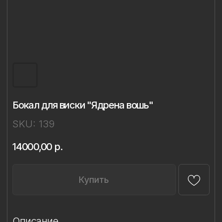
Бокал для виски "Ядрена вошь"
SKU:
139
14000,00
р.
Купить
Описание
Материал: бессвинцовый хрусталь,
фарфор
Техника: ручное литье, надглазурная
живопись
Объём: 320 мл
Диаметр: 8 см
Высота: 9,4 см
Комплект: 1 бокал в подарочной упаковке