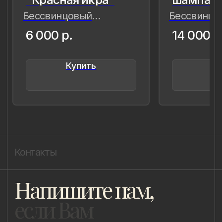
8 (981) 961-85-78
ladulja@gmail.com
Публичная оферта
Пользовательское соглашение
Политика конфиденциальности
Уведомление о конфиденциальности
Политика cookie
ИП Быстрицкая Лада Альбертовна
ИНН 781401355757
ОГРНИП 318 784 700 212 401
Санкт-Петербург, Сердобольская 65