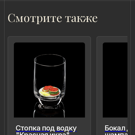
для меня так и моего окружения,
чтобы мимолётное стало вечным, а
прекрасное обрело форму…
Лада Быстрицкая