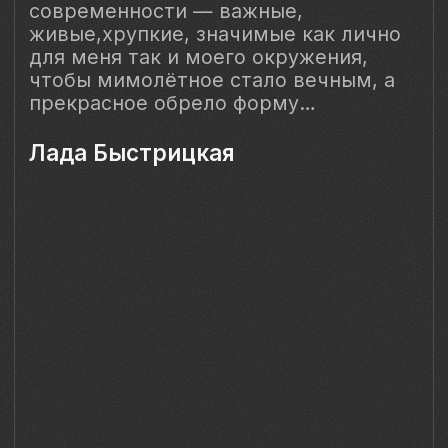
Санкт-Петербург, Сердобольская 65
Наш Сайт использует файлы cookie для Вашего
максимального удобства. Используя наш Сайт, Вы
соглашаетесь с
Политикой использования cookies-файлов
и
выражаете свое согласие на обработку Ваших
персональных данных с использованием сервисов аналитики
Яндекс.Метрика, AppMetrica, Google Analytics. В случае
Вашего несогласия с обработкой Ваших персональных
данных Вы можете отключить сохранение cookie в
настройках Вашего браузера. Спасибо, что Вы с нами!