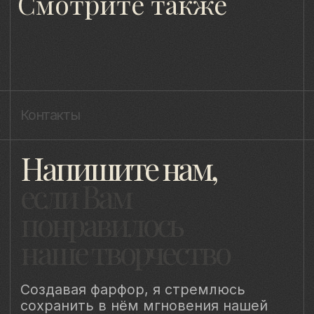
8 (981) 961-85-78
ladulja@gmail.com
Публичная оферта
Пользовательское соглашение
Политика конфиденциальности
Уведомление о конфиденциальности
Политика cookie
ИП Быстрицкая Лада Альбертовна
ИНН 781401355757
ОГРНИП 318 784 700 212 401