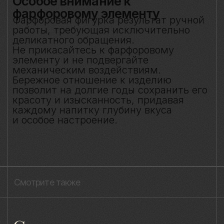
современности — важные,
живые,хрупкие, значимые как лично
для меня так и моего окружения,
чтобы мимолётное стало вечным, а
прекрасное обрело форму…
Лада Быстрицкая