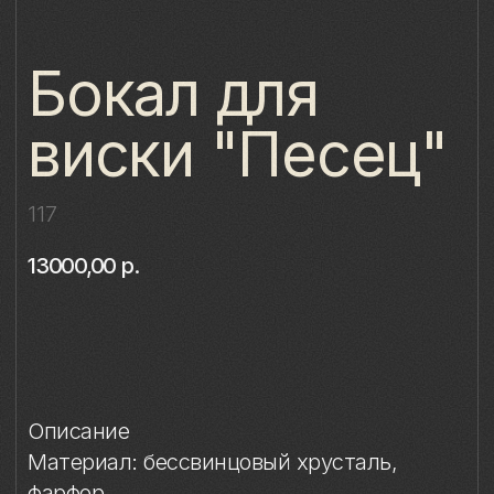
виски "Песец"
117
13000,00
р.
Купить
Описание
Материал: бессвинцовый хрусталь,
фарфор
Техника: ручное литье, надглазурная
живопись
Объём: 320 мл
Диаметр: 8 см
Высота: 9,4 см
Комплект: 1 бокал в подарочной упаковке
Сертификаты: Бокалы имеют все
необходимые сертификаты и декларации