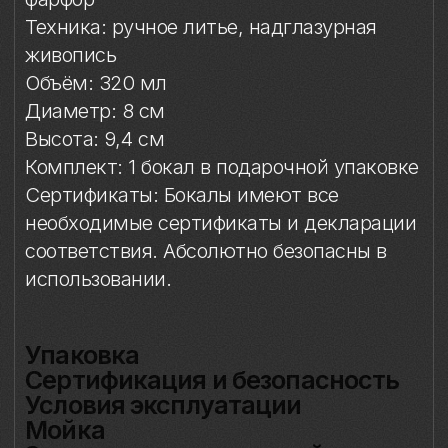
соответствия. Абсолютно безопасны в
использовании.
Упаковка
Сертификация и безопасность
Условия эксплуатации
Мойка
Защита от повреждений
Особое внимание к
фарфоровому элементу
Упаковка
Подарочная упаковка входит
в стоимость изделия.
Сертификация и
безопасность
Изделие прошло необходимые
испытания и имеет сертификаты
соответствия. Бокал безопасен для
контакта с пищевыми продуктами,
пригоден для ежедневного
использования по прямому