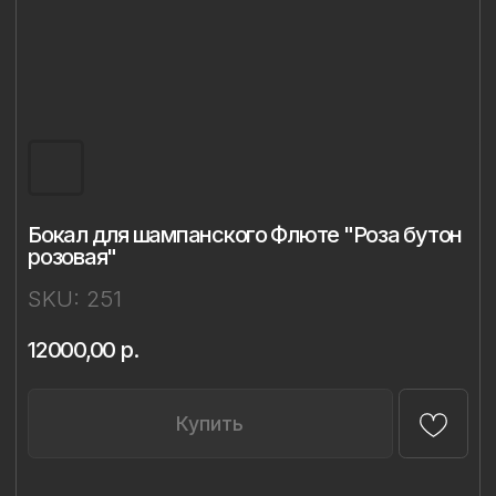
Бокал для шампанского Флюте "Роза бутон
розовая"
SKU:
251
12000,00
р.
Купить
Описание
Материал: бессвинцовый хрусталь,
фарфор
Техника: ручная лепка и роспись
Объём: 298 мл
Диаметр: 7,4 см
Высота: 23,8 см
Комплект: 1 бокал в подарочной упаковке