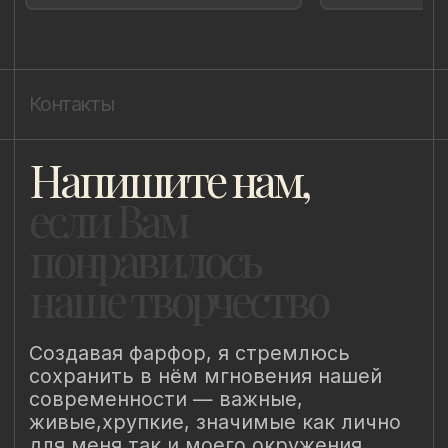
Политика cookie
ИП Быстрицкая Лада Альбертовна
ИНН 781401355757
ОГРНИП 318 784 700 212 401
Санкт-Петербург, Сердобольская 65