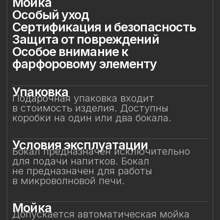
в микроволновой печи.
Мойка
Допускается автоматическая мойка
в посудомоечной машине при
температуре не выше 45 °C. Ручная
мойка не рекомендуется, особенно
с воздействием на фарфоровый декор.
Особый уход
Фарфоровые цветы требуют
деликатного обращения:
не рекомендуется прикасаться
к декору руками или подвергать его
нагрузкам. Аккуратное обращение
позволит бокалу долгие годы сохранять
безупречный вид и радовать вас своей
красотой. Не предназначен для нагрева
в микроволновой печи.
Сертификация и
безопасность
Изделие прошло все необходимые
испытания и имеет сертификаты
соответствия. Бокал безопасен для
контакта с пищевыми продуктами