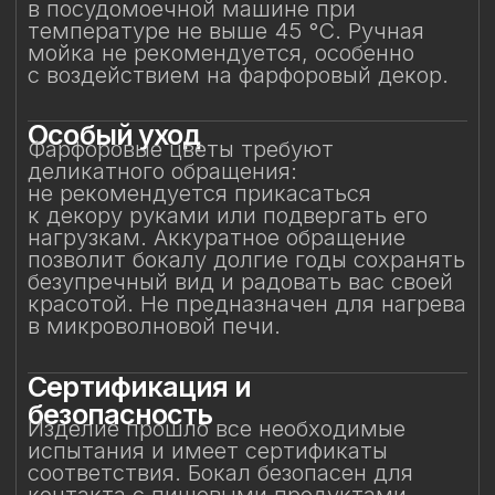
и может использоваться по прямому
назначению.
Защита от повреждений
Избегайте контакта бокала с острыми,
жёсткими и абразивными предметами
(например, металлическими губками,
скребками, лезвиями или кромками
других бокалов) во избежание сколов
и царапин. Не рекомендуется
складывать бокалы горизонтально друг
на друга.
Особое внимание к
фарфоровому элементу
Фарфоровый цветок — результат
ручной работы, требующий
исключительно деликатного
обращения. Не прикасайтесь
к фарфоровому элементу
и не подвергайте механическим
воздействиям. Бережное отношение
к изделию позволит на долгие годы
сохранить его красоту и изысканность,
позволяя шампанскому раскрываться
мягко и гармонично.