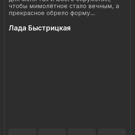
Наш Сайт использует файлы cookie для Вашего
максимального удобства. Используя наш Сайт, Вы
соглашаетесь с
Политикой использования cookies-файлов
и
выражаете свое согласие на обработку Ваших
персональных данных с использованием сервисов аналитики
Яндекс.Метрика, AppMetrica, Google Analytics. В случае
Вашего несогласия с обработкой Ваших персональных
данных Вы можете отключить сохранение cookie в
настройках Вашего браузера. Спасибо, что Вы с нами!