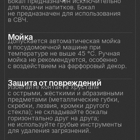
Особое внимание к
фарфоровому элементу
Фарфоровая фигурка результат ручной
работы, требующая исключительно
деликатного обращения.
Не прикасайтесь к фарфоровому
элементу и не подвергайте
механическим воздействиям.
Бережное отношение к изделию
позволит на долгие годы сохранить его
красоту и изысканность, придавая
каждому напитку глубину вкуса
и особое настроение.
Смотрите также
Смотрите также