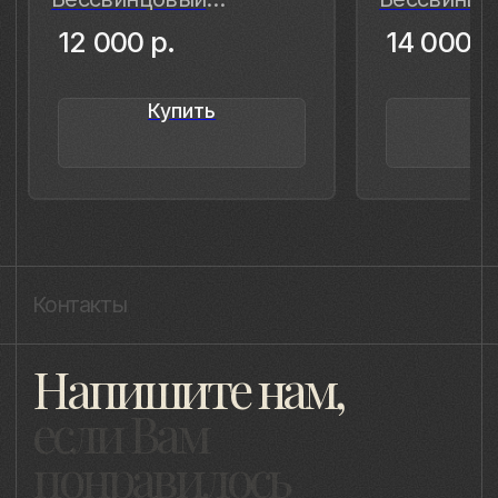
ladulja@gmail.com
Публичная оферта
Пользовательское соглашение
Политика конфиденциальности
Уведомление о конфиденциальности
Политика cookie
ИП Быстрицкая Лада Альбертовна
ИНН 781401355757
ОГРНИП 318 784 700 212 401
Санкт-Петербург, Сердобольская 65