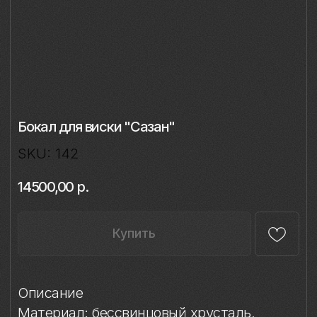
Бокал для виски "Сазан"
SKU:
142
14500,00
р.
Купить
Описание
Материал: бессвинцовый хрусталь,
фарфор
Техника: ручное литье, надглазурная
живопись
Объём: 320 мл
Диаметр: 8 см
Высота: 9,4 см
Комплект: 1 бокал в подарочной упаковке
Сертификаты: Бокалы имеют все