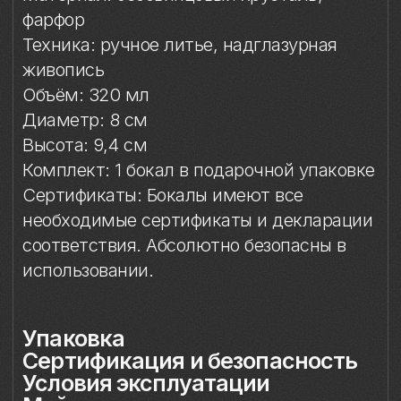
необходимые сертификаты и декларации
соответствия. Абсолютно безопасны в
использовании.
Упаковка
Сертификация и безопасность
Условия эксплуатации
Мойка
Защита от повреждений
Особое внимание к
фарфоровому элементу
Упаковка
Подарочная упаковка входит
в стоимость изделия.
Сертификация и
безопасность
Изделие прошло необходимые
испытания и имеет сертификаты
соответствия. Бокал безопасен для
контакта с пищевыми продуктами,
пригоден для ежедневного