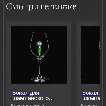
чтобы мимолётное стало вечным, а
прекрасное обрело форму…
Лада Быстрицкая
8 (981) 961-85-78