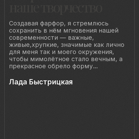
Наш Сайт использует файлы cookie для Вашего
максимального удобства. Используя наш Сайт, Вы
соглашаетесь с
Политикой использования cookies-файлов
и
выражаете свое согласие на обработку Ваших
персональных данных с использованием сервисов аналитики
Яндекс.Метрика, AppMetrica, Google Analytics. В случае
Вашего несогласия с обработкой Ваших персональных
данных Вы можете отключить сохранение cookie в
настройках Вашего браузера. Спасибо, что Вы с нами!