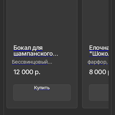
прекрасное обрело форму…
Лада Быстрицкая
8 (981) 961-85-78
ladulja@gmail.com