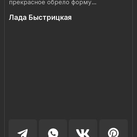
Наш Сайт использует файлы cookie для Вашего
максимального удобства. Используя наш Сайт, Вы
соглашаетесь с
Политикой использования cookies-файлов
и
выражаете свое согласие на обработку Ваших
персональных данных с использованием сервисов аналитики
Яндекс.Метрика, AppMetrica, Google Analytics. В случае
Вашего несогласия с обработкой Ваших персональных
данных Вы можете отключить сохранение cookie в
настройках Вашего браузера. Спасибо, что Вы с нами!