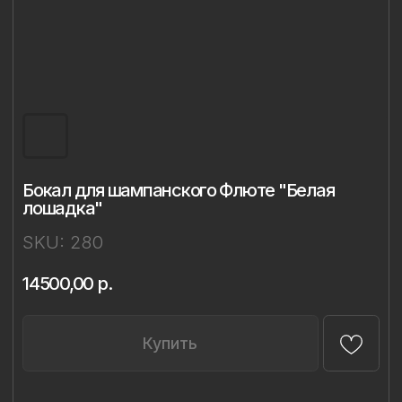
Бокал для шампанского Флюте "Белая
лошадка"
SKU:
280
14500,00
р.
Купить
Описание
Материал: бессвинцовый хрусталь,
фарфор
Техника: ручная лепка и роспись
Объём: 298 мл
Диаметр: 7,4 см
Высота: 23,8 см
Комплект: 1 бокал в подарочной упаковке