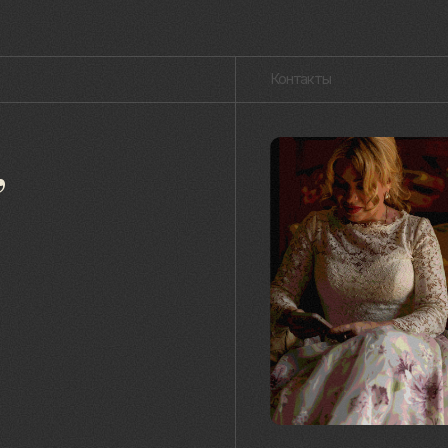
сохра
совре
живые
меня 
мимол
обрел
Лада Б
Публичная оферта
Пользовательское соглашение