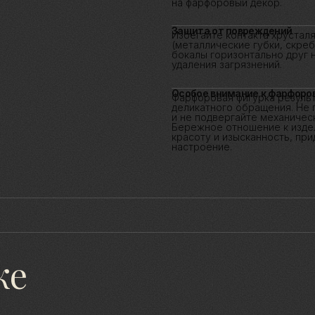
Защита от повреждений
Избегайте контакта хрусталя
(металлические губки, скребк
бокалы горизонтально друг н
удаления загрязнений.
Особое внимание к фарфоров
Фарфоровая фигурка результ
деликатного обращения. Не 
и не подвергайте механическ
Бережное отношение к издели
красоту и изысканность, прид
настроение.
же
Контакты
Созда