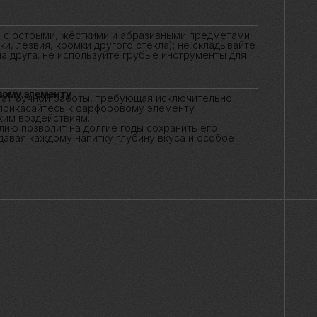
 с острыми, жёсткими и абразивными предметами
и, лезвия, кромки другого стекла); не складывайте
а друга; не используйте грубые инструменты для
ому элементу
ат ручной работы, требующая исключительно
прикасайтесь к фарфоровому элементу
им воздействиям.
ю позволит на долгие годы сохранить его
авая каждому напитку глубину вкуса и особое
вая фарфор, я стремлюсь