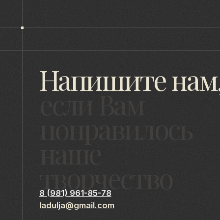
если Вам
понравилось
наше
творчество
8 (981) 961-85-78
ladulja@gmail.com