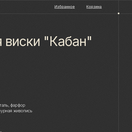
Избранное
Корзина
 виски "Кабан"
аль, фарфор
зурная живопись
й упаковке