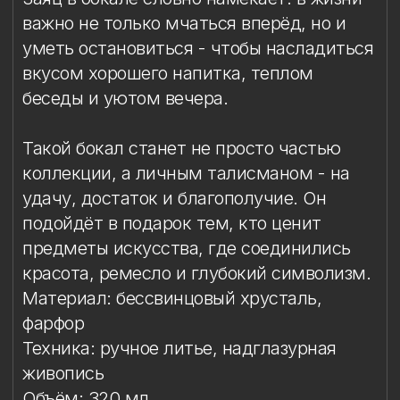
фарфор
Техника: ручное литье, надглазурная
живопись
Объём: 320 мл
Диаметр: 8 см
Высота: 9,4 см
Комплект: 1 бокал в подарочной упаковке
Сертификаты: Бокалы имеют все
необходимые сертификаты и декларации
соответствия. Абсолютно безопасны в
использовании.
Упаковка
Сертификация и безопасность
Условия эксплуатации
Мойка
Защита от повреждений
Особое внимание к
фарфоровому элементу