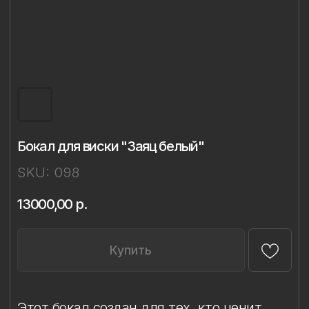
Бокал для виски "Заяц белый"
SKU:
098
13000,00
р.
Купить
Этот бокал создан для тех, кто ценит
лёгкость и быстроту мысли, но при этом
умеет наслаждаться моментом. Внутри
него - фарфоровый заяц, отлитый из
тончайшей фарфоровой массы и
расписанный вручную с вниманием и
любовью к деталям.
Во многих культурах заяц считается