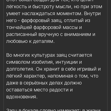
символом изобилия, интуиции и
долголетия. Он хранит в себе игривый и
лёгкий характер, напоминая о том, что
даже в серьёзных делах должно
оставаться место радости и
вдохновения.
Заяц в бокале словно намекает: в жизни
важно не только мчаться вперёд, но и
уметь остановиться - чтобы насладиться
вкусом хорошего напитка, теплом
беседы и уютом вечера.
Такой бокал станет не просто частью
коллекции, а личным талисманом - на
удачу, достаток и благополучие. Он
подойдёт в подарок тем, кто ценит
предметы искусства, где соединились
красота, ремесло и глубокий символизм.
Материал: бессвинцовый хрусталь,