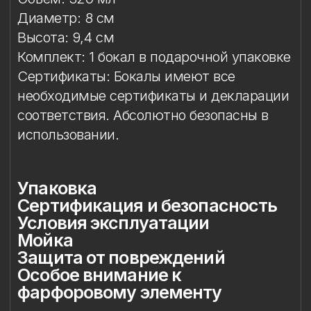
Упаковка
Подарочная упаковка входит
в стоимость изделия.
Сертификация и
безопасность
Изделие прошло необходимые
испытания и имеет сертификаты
соответствия. Бокал безопасен для
контакта с пищевыми продуктами,
пригоден для ежедневного
использования по прямому
назначению.
Условия эксплуатации
Бокал предназначен исключительно
для подачи напитков. Бокал
не предназначен для использования
в СВЧ.
Мойка
Допускается автоматическая мойка
в посудомоечной машине при
температуре не выше 45 °C. Ручная
мойка не рекомендуется, особенно
с воздействием на фарфоровый декор.