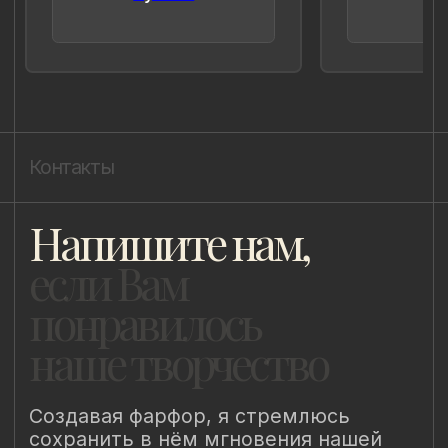
ИП Быстрицкая Лада Альбертовна
ИНН 781401355757
ОГРНИП 318 784 700 212 401
Санкт-Петербург, Сердобольская 65
Наш Сайт использует файлы cookie для Вашего
максимального удобства. Используя наш Сайт, Вы