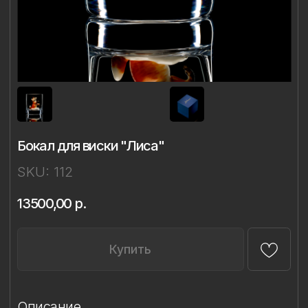
Бокал для виски "Лиса"
SKU:
112
13500,00
р.
Купить
Описание
Материал: бессвинцовый хрусталь,
фарфор
Техника: ручное литье, надглазурная
живопись
Объём: 320 мл
Диаметр: 8 см
Высота: 9,4 см
Комплект: 1 бокал в подарочной упаковке