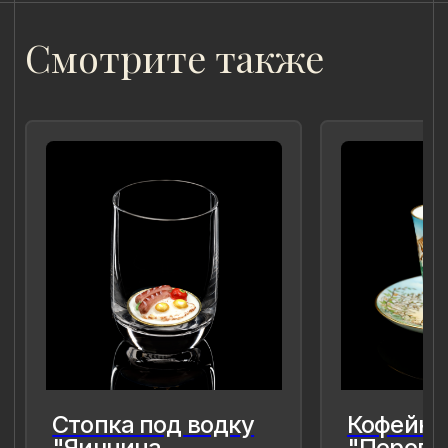
для меня так и моего окружения,
чтобы мимолётное стало вечным, а
прекрасное обрело форму…
Лада Быстрицкая