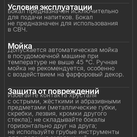
Особое внимание к
фарфоровому элементу
Фарфоровая фигурка результат ручной
работы, требующая исключительно
деликатного обращения.
Не прикасайтесь к фарфоровому
элементу и не подвергайте
механическим воздействиям.
Бережное отношение к изделию
позволит на долгие годы сохранить его
красоту и изысканность, придавая
каждому напитку глубину вкуса
и особое настроение.
Смотрите также
Смотрите также