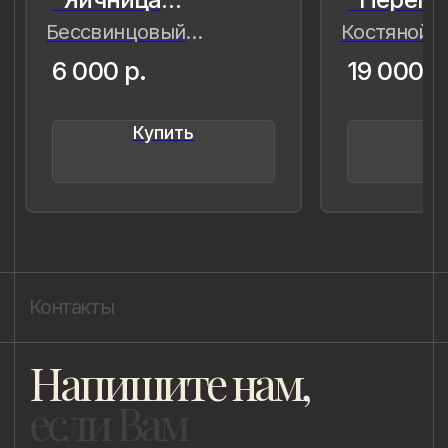
8 (981) 961-85-78
ladulja@gmail.com
Публичная оферта
Пользовательское соглашение
Политика конфиденциальности
Уведомление о конфиденциальности
Политика cookie
ИП Быстрицкая Лада Альбертовна
ИНН 781401355757
ОГРНИП 318 784 700 212 401
Санкт-Петербург, Сердобольская 65