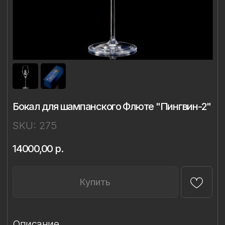
Бокал для шампанского Флюте "Пингвин-2"
SKU:
275
14000,00
р.
Купить
Описание
Материал: бессвинцовый хрусталь,
фарфор
Техника: ручная лепка и роспись
Объём: 298 мл
Диаметр: 7,4 см
Высота: 23,8 см
Комплект: 1 бокал в подарочной упаковке
Сертификаты: Бокалы имеют все