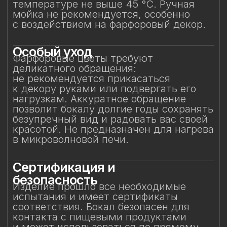
назначению.
Защита от повреждений
Избегайте контакта бокала с острыми,
жёсткими и абразивными предметами
(например, металлическими губками,
скребками, лезвиями или кромками
других бокалов) во избежание сколов
и царапин. Не рекомендуется
складывать бокалы горизонтально друг
на друга.
Особое внимание к
фарфоровому элементу
Фарфоровый цветок — результат
ручной работы, требующий
исключительно деликатного
обращения. Не прикасайтесь
к фарфоровому элементу
и не подвергайте механическим
воздействиям. Бережное отношение
к изделию позволит на долгие годы
сохранить его красоту и изысканность,
позволяя шампанскому раскрываться
мягко и гармонично.