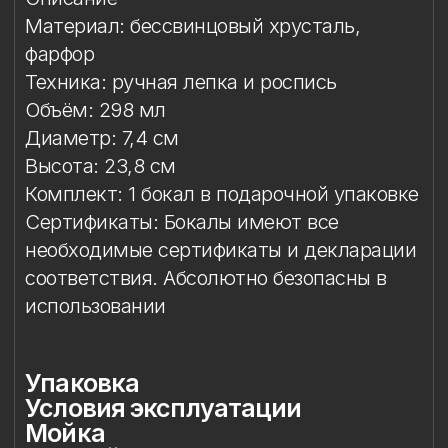
необходимые сертификаты и декларации
соответствия. Абсолютно безопасны в
использовании
Упаковка
Условия эксплуатации
Мойка
Особый уход
Сертификация и безопасность
Защита от повреждений
Особое внимание к
фарфоровому элементу
Упаковка
Подарочная упаковка входит
в стоимость изделия. Доступны
коробки на один или два бокала.
Условия эксплуатации
Бокал предназначен исключительно
для подачи напитков. Бокал
не предназначен для работы
в микроволновой печи.