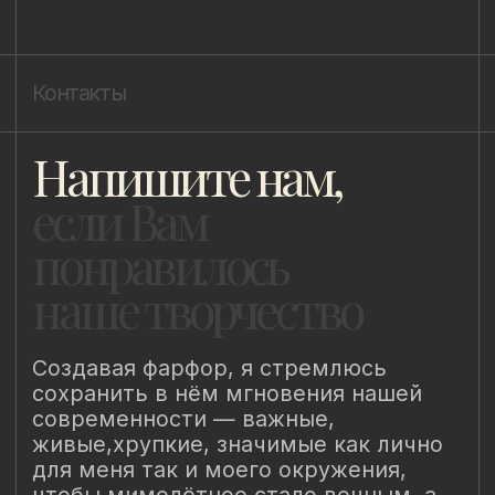
Политика cookie
ИП Быстрицкая Лада Альбертовна
ИНН 781401355757
ОГРНИП 318 784 700 212 401
Санкт-Петербург, Сердобольская 65