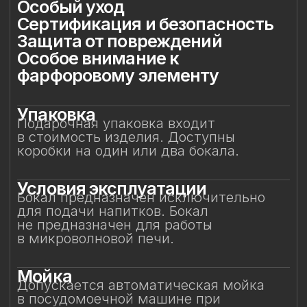
Мойка
Допускается автоматическая мойка
в посудомоечной машине при
температуре не выше 45 °C. Ручная
мойка не рекомендуется, особенно
с воздействием на фарфоровый декор.
Особый уход
Фарфоровые цветы требуют
деликатного обращения:
не рекомендуется прикасаться
к декору руками или подвергать его
нагрузкам. Аккуратное обращение
позволит бокалу долгие годы сохранять
безупречный вид и радовать вас своей
красотой. Не предназначен для нагрева
в микроволновой печи.
Сертификация и
безопасность
Изделие прошло все необходимые
испытания и имеет сертификаты
соответствия. Бокал безопасен для
контакта с пищевыми продуктами
и может использоваться по прямому