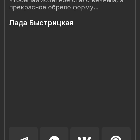
Наш Сайт использует файлы cookie для Вашего
максимального удобства. Используя наш Сайт, Вы
соглашаетесь с
Политикой использования cookies-файлов
и
выражаете свое согласие на обработку Ваших
персональных данных с использованием сервисов аналитики
Яндекс.Метрика, AppMetrica, Google Analytics. В случае
Вашего несогласия с обработкой Ваших персональных
данных Вы можете отключить сохранение cookie в
настройках Вашего браузера. Спасибо, что Вы с нами!