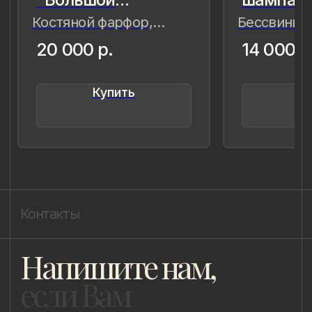
8 (981) 961-85-78
ladulja@gmail.com
Публичная оферта
Пользовательское соглашение
Политика конфиденциальности
Уведомление о конфиденциальности
Политика cookie
ИП Быстрицкая Лада Альбертовна
ИНН 781401355757
ОГРНИП 318 784 700 212 401
Санкт-Петербург, Сердобольская 65