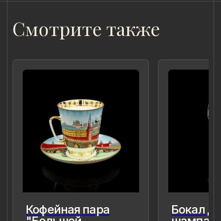
для меня так и моего окружения,
чтобы мимолётное стало вечным, а
прекрасное обрело форму…
Лада Быстрицкая