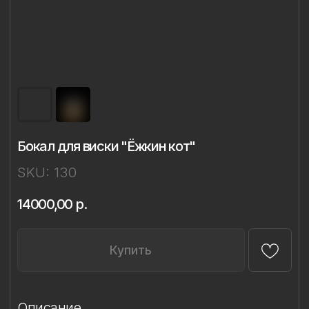
Бокал для виски "Ёжкин кот"
SKU:
130
14000,00
р.
Купить
Описание
Материал: бессвинцовый хрусталь,
фарфор
Техника: ручное литье, надглазурная
живопись
Объём: 320 мл
Диаметр: 8 см
Высота: 9,4 см
Комплект: 1 бокал в подарочной упаковке