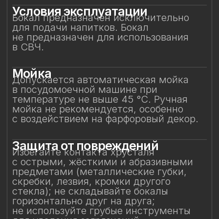
Особое внимание к
фарфоровому элементу
Фарфоровая фигурка результат ручной
работы, требующая исключительно
деликатного обращения.
Не прикасайтесь к фарфоровому
элементу и не подвергайте
механическим воздействиям.
Бережное отношение к изделию
позволит на долгие годы сохранить его
красоту и изысканность, придавая
каждому напитку глубину вкуса
и особое настроение.
Смотрите также
Смотрите также