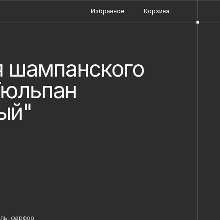
Избранное
Корзина
я шампанского
Тюльпан
ый"
ь, фарфор