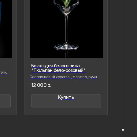
Бокал для белого вина
"Тюльпан бело-розовый"
учная
Бессвинцовый хрусталь, фарфор, ручная
лепка и роспись
12 000
р.
вая фарфор, я стремлюсь
нить в нём мгновения нашей
менности — важные,
Купить
,хрупкие, значимые как лично для
так и моего окружения, чтобы
ётное стало вечным, а прекрасное
о форму…
ыстрицкая