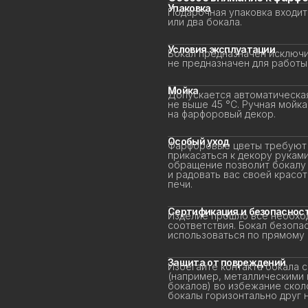
Упаковка
Подарочная упаковка входит 
или два бокала.
Условия эксплуатации
Бокал предназначен исключит
не предназначен для работы 
Мойка
Допускается автоматическая
не выше 45 °C. Ручная мойка
на фарфоровый декор.
Особый уход
Фарфоровые цветы требуют д
прикасаться к декору руками 
обращение позволит бокалу д
и радовать вас своей красот
печи.
Сертификация и безопасност
Изделие прошло все необход
соответствия. Бокал безопас
использоваться по прямому 
Защита от повреждений
Избегайте контакта бокала с
(например, металлическими г
бокалов) во избежание сколо
бокалы горизонтально друг на