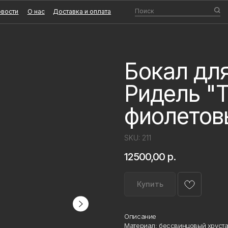
Поиск
О нас
Доставка и оплата
Бокал дл
Ридель "
фиолетов
SKU:
211
12500,00
р.
Купить
Описание
Материал: бессвинцовый хрустал