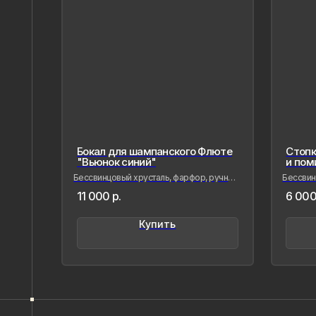
Бокал для шампанского Флюте
Стопк
"Вьюнок синий"
и пом
Бессвинцовый хрусталь, фарфор, ручная
Бессвинц
лепка и роспись
лепка и 
Напишите нам,
11 000
р.
6 000
если Вам
Купить
понравилось
наше