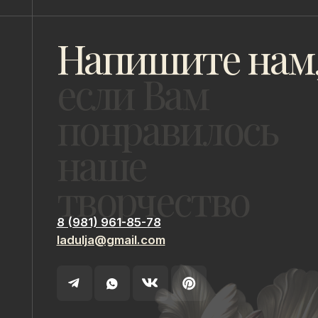
творчество
8 (981) 961-85-78
ladulja@gmail.com
ИП Быстрицкая Лада Альбертовна
ИНН 781401355757
Санкт-