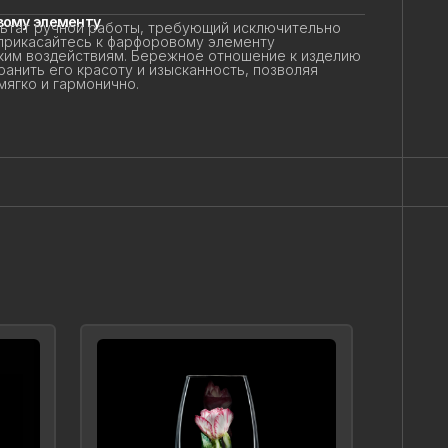
ому элементу
тат ручной работы, требующий исключительно
прикасайтесь к фарфоровому элементу
ким воздействиям. Бережное отношение к изделию
анить его красоту и изысканность, позволяя
гко и гармонично.