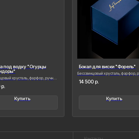
а под водку "Огурцы
Бокал для виски "Форель"
Контакты
идоры"
Бессвинцовый хрусталь, фарфор, р
роспись
овый хрусталь, фарфор, ручная
14 500
р.
роспись
р.
Созда
сохра
совре
Купить
Купить
живые
меня 
мимол
обрел
Лада Б