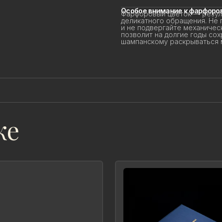
Особое внимание к фарфоров
Фарфоровый цветок — резуль
деликатного обращения. Не 
и не подвергайте механичес
позволит на долгие годы сохр
шампанскому раскрываться мя
же