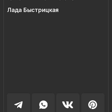
Наш Сайт использует файлы cookie для Вашего
максимального удобства. Используя наш Сайт, Вы
соглашаетесь с
Политикой использования cookies-файлов
и
выражаете свое согласие на обработку Ваших
персональных данных с использованием сервисов аналитики
Яндекс.Метрика, AppMetrica, Google Analytics. В случае
Вашего несогласия с обработкой Ваших персональных
данных Вы можете отключить сохранение cookie в
настройках Вашего браузера. Спасибо, что Вы с нами!