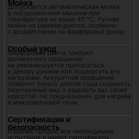
контакта с пищевыми продуктами
и может использоваться по прямому
назначению.
Защита от повреждений
Избегайте контакта бокала с острыми,
жёсткими и абразивными предметами
(например, металлическими губками,
скребками, лезвиями или кромками
других бокалов) во избежание сколов
и царапин. Не рекомендуется
складывать бокалы горизонтально друг
на друга.
Особое внимание к
фарфоровому элементу
Фарфоровый цветок — результат
ручной работы, требующий
исключительно деликатного
обращения. Не прикасайтесь
к фарфоровому элементу
и не подвергайте механическим
воздействиям. Бережное отношение
к изделию позволит на долгие годы
сохранить его красоту и изысканность,
позволяя шампанскому раскрываться
мягко и гармонично.