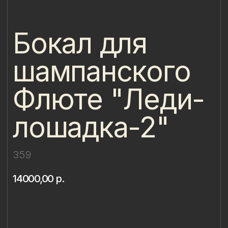
шампанского
Флюте "Леди-
лошадка-2"
359
14000,00
р.
Купить
Описание
Материал: бессвинцовый хрусталь,
фарфор
Техника: ручная лепка и роспись
Объём: 298 мл
Диаметр: 7,4 см
Высота: 23,8 см