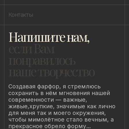
Политика конфиденциальности
Уведомление о конфиденциальности
Политика cookie
ИП Быстрицкая Лада Альбертовна
ИНН 781401355757
ОГРНИП 318 784 700 212 401
Санкт-Петербург, Сердобольская 65