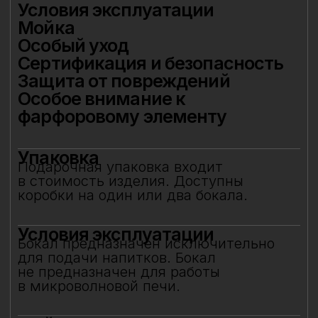
для подачи напитков. Бокал
не предназначен для работы
в микроволновой печи.
Мойка
Допускается автоматическая мойка
в посудомоечной машине при
температуре не выше 45 °C. Ручная
мойка не рекомендуется, особенно
с воздействием на фарфоровый декор.
Особый уход
Фарфоровые цветы требуют
деликатного обращения:
не рекомендуется прикасаться
к декору руками или подвергать его
нагрузкам. Аккуратное обращение
позволит бокалу долгие годы сохранять
безупречный вид и радовать вас своей
красотой. Не предназначен для нагрева
в микроволновой печи.
Сертификация и
безопасность
Изделие прошло все необходимые
испытания и имеет сертификаты
соответствия. Бокал безопасен для