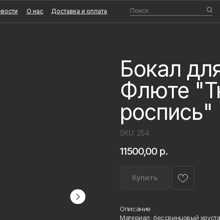
Поиск
О нас
Доставка и оплата
Бокал дл
Флюте "Т
роспись"
SKU:
254
11500,00
р.
Купить
Описание
Материал: бессвинцовый хрустал