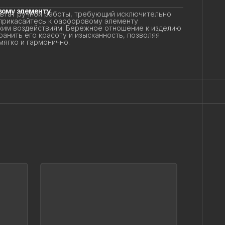
ому элементу
тат ручной работы, требующий исключительно
прикасайтесь к фарфоровому элементу
ким воздействиям. Бережное отношение к изделию
анить его красоту и изысканность, позволяя
гко и гармонично.