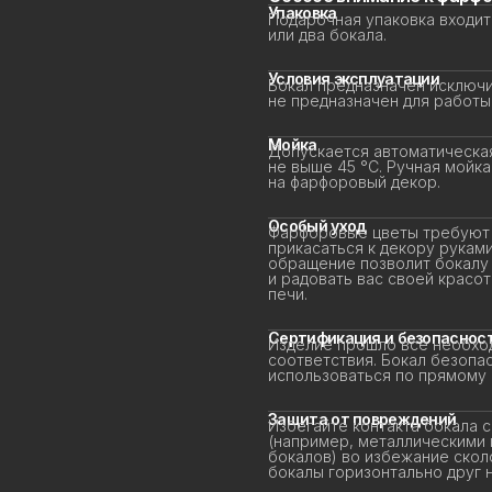
Упаковка
Подарочная упаковка входит 
или два бокала.
Условия эксплуатации
Бокал предназначен исключит
не предназначен для работы 
Мойка
Допускается автоматическая
не выше 45 °C. Ручная мойка
на фарфоровый декор.
Особый уход
Фарфоровые цветы требуют д
прикасаться к декору руками 
обращение позволит бокалу д
и радовать вас своей красот
печи.
Сертификация и безопасност
Изделие прошло все необход
соответствия. Бокал безопас
использоваться по прямому 
Защита от повреждений
Избегайте контакта бокала с
(например, металлическими г
бокалов) во избежание сколо
бокалы горизонтально друг на