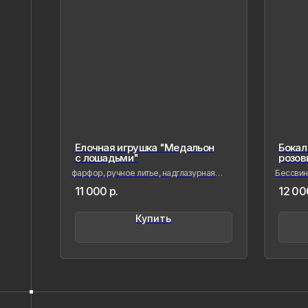
Елочная игрушка "Медальон
Бокал 
с лошадьми"
розов
фарфор, ручное литье, надглазурная
Бессвинц
живопись
лепка и 
Напишите нам,
11 000
р.
12 00
если Вам
Купить
понравилось
наше