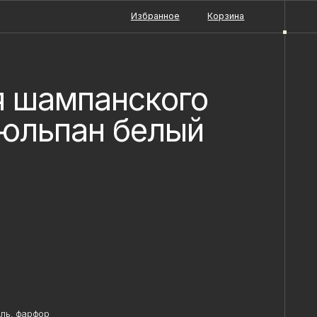
Избранное
Корзина
я шампанского
юльпан белый
ь, фарфор