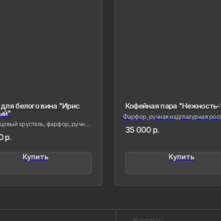
для белого вина "Ирис
Кофейная пара "Нежность-1
Контакты
ый"
Фарфор, ручная надглазурная роспи
глянцевое золото
овый хрусталь, фарфор, ручная
35 000
р.
роспись
0
р.
Созда
сохра
совре
Купить
Купить
живые
меня 
мимол
обрел
Лада Б