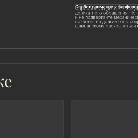
Особое внимание к фарфоров
Фарфоровый цветок — резуль
деликатного обращения. Не 
и не подвергайте механичес
позволит на долгие годы сохр
шампанскому раскрываться мя
же