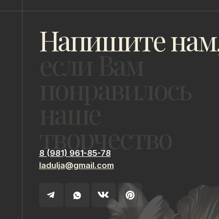
творчество
8 (981) 961-85-78
ladulja@gmail.com
ИП Быстрицкая Лада Альбертовна
ИНН 781401355757
Санкт-