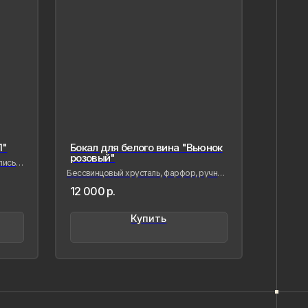
"
Бокал для белого вина "Вьюнок
розовый"
сь,
Бессвинцовый хрусталь, фарфор, ручная
лепка и роспись
12 000
р.
вая фарфор, я стремлюсь
нить в нём мгновения нашей
менности — важные,
Купить
,хрупкие, значимые как лично для
так и моего окружения, чтобы
ётное стало вечным, а прекрасное
о форму…
ыстрицкая