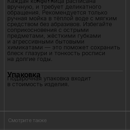
Создавая фарфор, я стремлюсь
сохранить в нём мгновения нашей
современности — важные,
живые,хрупкие, значимые как лично
для меня так и моего окружения,
чтобы мимолётное стало вечным, а
прекрасное обрело форму…
Лада Быстрицкая