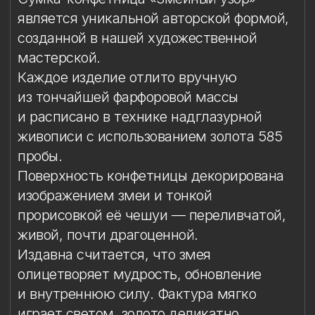
Поверхность конфетницы декорирована
изображением змеи и тонкой
прорисовкой её чешуи — переливчатой,
живой, почти драгоценной.
Издавна считается, что змея
олицетворяет мудрость, обновление
и внутреннюю силу. Фактура мягко
играет светом, золото деликатно
подчёркивает рельеф, а фарфор звучит
тихо и благородно.
Предмет притягивает взгляд своим
элегантным характером, добавляя
сервировке утончённость, а интерьеру —
тонкий символический смысл.
Он создан для тех, кто умеет видеть
красоту в деталях и ценит поэзию ручной
работы.
Материал: фарфор, надглазурные краски,
золото
Техника: ручная лепка, надглазурная