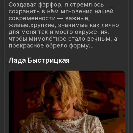
ИНН 781401355757
ОГРНИП 318 784 700 212 401
Санкт-Петербург, Сердобольская 65
Наш Сайт использует файлы cookie для Вашего
максимального удобства. Используя наш Сайт, Вы
соглашаетесь с
Политикой использования cookies-файлов
и
выражаете свое согласие на обработку Ваших
персональных данных с использованием сервисов аналитики
Яндекс.Метрика, AppMetrica, Google Analytics. В случае
Вашего несогласия с обработкой Ваших персональных
данных Вы можете отключить сохранение cookie в
настройках Вашего браузера. Спасибо, что Вы с нами!