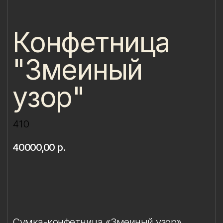
"Змеиный
узор"
410
40000,00
р.
Купить
Сумка-конфетница «Змеиный узор»
является уникальной авторской формой,
созданной в нашей художественной
мастерской.
Каждое изделие отлито вручную
из тончайшей фарфоровой массы
и расписано в технике надглазурной
живописи с использованием золота 585
пробы.