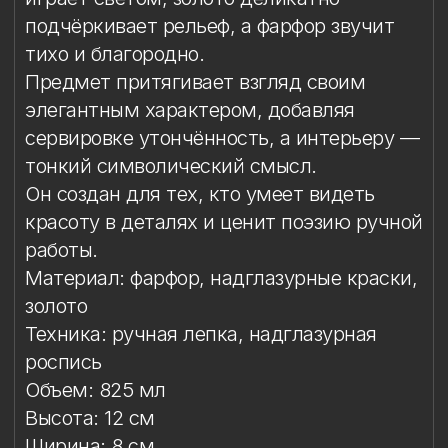
роспись
Объем: 825 мл
Высота: 12 см
Ширина: 8 см
Длинна: 16,3 см
Назначение
Особый уход
Упаковка
Назначение
Фарфоровая конфетница предназначена
для сервировки и хранения конфет,
печенья, орехов, сухофруктов и других
сладостей. Подходит для
повседневного использования
и праздничной сервировки стола.
Станет изящным элементом
интерьера, а также прекрасным
подарком на любое торжество.
Особый уход
Каждая конфетница расписана