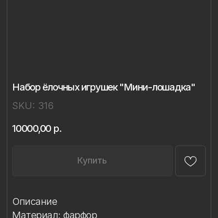
Набор ёлочных игрушек "Мини-лошадка"
SKU:
316
10000,00
р.
Купить
Описание
Материал: фарфор
Техника: ручное литье, надглазурная
живопись
Ширина: 4,5 см
Высота: 5 см
Комплект: 2 игрушки в подарочной
упаковке