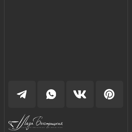
Наш Сайт использует файлы cookie для Вашего
максимального удобства. Используя наш Сайт, Вы
соглашаетесь с
Политикой использования cookies-файлов
и
выражаете свое согласие на обработку Ваших
персональных данных с использованием сервисов аналитики
Яндекс.Метрика, AppMetrica, Google Analytics. В случае
Вашего несогласия с обработкой Ваших персональных
данных Вы можете отключить сохранение cookie в
настройках Вашего браузера. Спасибо, что Вы с нами!