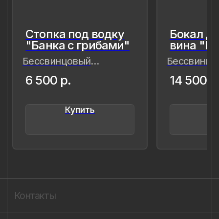
живые,хрупкие, значимые как лично
для меня так и моего окружения,
чтобы мимолётное стало вечным, а
прекрасное обрело форму…
Лада Быстрицкая